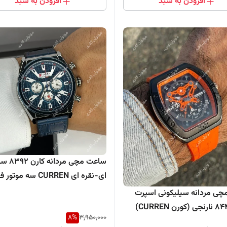
افزودن به سبد
افزودن به سبد
ساعت مچی مردانه
ای-نقره ای CURREN سه موتور فعال
ی مردانه سیلیکونی اسپرت
کارن 8443 نارنجی (کورن CURREN)
8
%
3,950,000
ر فعال