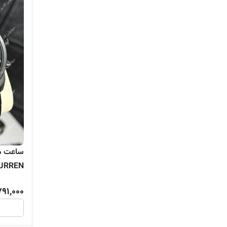
CURREN سه موتور 
791,000