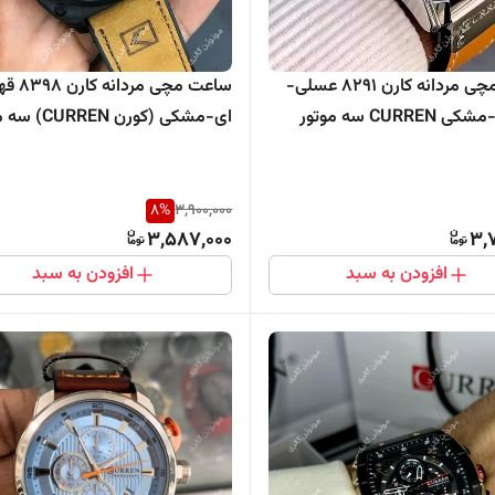
ساعت مچی مردانه کارن 8291 عسلی-
ساعت مچی مردانه 
نقره ای-مشکی CURREN سه موتور
ای-مشکی (کورن N
فعال
8
%
3,900,000
3,587,000
3,
افزودن به سبد
افزودن به سبد