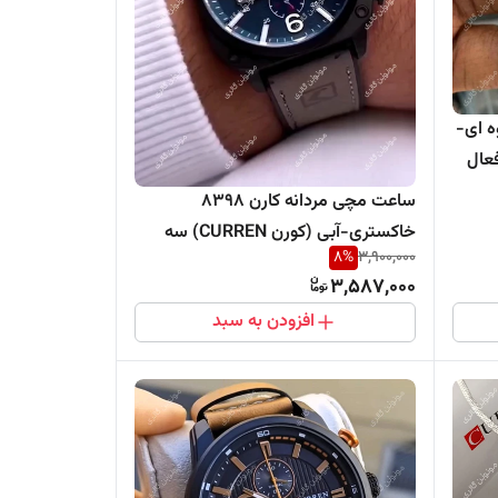
ه کارن 8291 قهوه ای-
ساعت مچی مردانه کارن 8398
خاکستری-آبی (کورن CURREN) سه
8
%
3,900,000
موتور فعال
3,587,000
افزودن به سبد