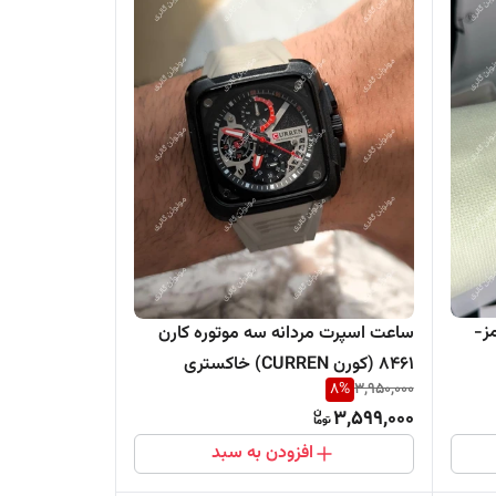
کارن 8442 قرمز-
ساعت اسپرت مردانه سه موتوره کارن
8461 (کورن CURREN) خاکستری
8
%
3,950,000
3,599,000
افزودن به سبد