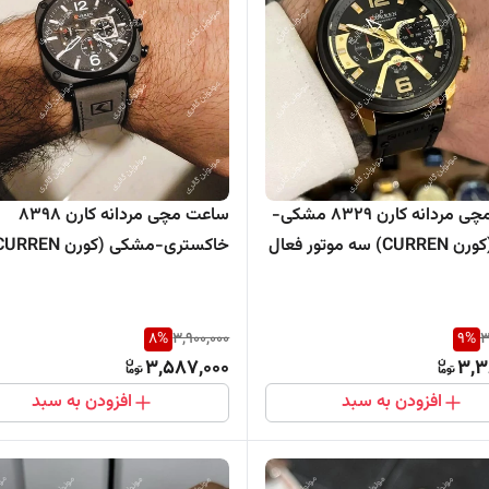
ساعت مچی مردانه کارن 8329 مشکی-
ساعت مچی مردانه کارن 8398
 سه موتور فعال
موتور فعال
8
%
3,900,000
9
%
3
3,587,000
3,3
افزودن به سبد
افزودن به سبد