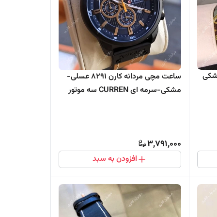
انه کارن 8324 زرشکی
ساعت مچی مردانه کارن 8291 عسلی-
مشکی-سرمه ای CURREN سه موتور
فعال
3,791,000
افزودن به سبد