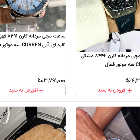
ساعت مچی مردان
نقره ای-آبی CURREN سه موتور فعال
ساعت مچی مردانه کارن 8442 مشکی
فعال
3,791,000
4,3
افزودن به سبد
افزودن به سبد