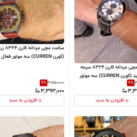
ساعت مچی مرد
(کورن CURREN) سه موتور فعال
ساعت مچی مردانه کارن 8324 سرمه
ای-سفید (کورن CURREN) سه موتور
9
%
3,750,000
9
%
3
3,393,000
3,3
افزودن به سبد
افزودن به سبد