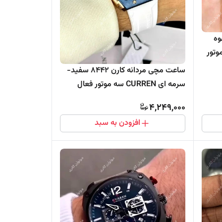
کارن 8398 قهوه
CURRE) سه موتور
ساعت مچی مردانه کارن 8442 سفید-
سرمه ای CURREN سه موتور فعال
4,249,000
افزودن به سبد