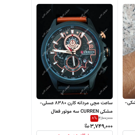
انه کارن 8464 مشکی-
ساعت مچی مردانه کارن 8380 عسلی-
مشکی CURREN سه موتور فعال
8
%
4,100,000
3,749,000