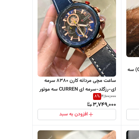
خاکستری-مشکی (کورن CURREN) سه
ساعت مچی مردانه کارن 8380 سرمه
ای-رزگلد-سرمه ای CURREN سه موتور
8
%
4,100,000
فعال
3,749,000
افزودن به سبد