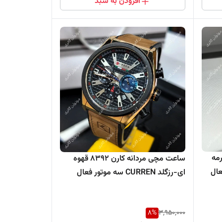
افزودن به سبد
 کارن 8392 سرمه
ساعت مچی مردانه کارن 8392 قهوه
ای-رزگلد CURREN سه موتور فعال
8
%
3,950,000