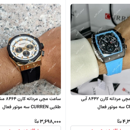
ساعت مچی مردانه کارن 8442 آبی
ساعت مچی مرد
فعال
طلایی CURREN سه موتور فعال
3,698,000
4,3