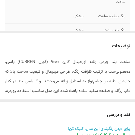
ساعت
رنگ صفحه ساعت
مشکی
رنگ بند ساعت
مشکی
رنگ بدنه / قاب
رزگلد
توضیحات
ساعت
ساعت بند چرمی زنانه اورجینال کارن 9080 (کورن CURREN) یاسی،
فرم بدنه / قاب
گرد
محصولی‌ست با ترکیب ظرافت رنگ، طراحی مینیمال و کیفیت ساخت بالا که
ساعت
جلوه‌ای لطیف و چشم‌نواز به استایل زنانه می‌بخشد. رنگ یاسی بند در کنار
جنسیت
زنانه
قاب رزگلد و صفحه سفید ساده باعث شده این مدل مناسب استفاده روزمره،
فرم ایندکس ها /
یونانی
استایل‌های فانتزی یا حتی انتخابی خاص برای هدیه دادن باشد.
اعداد ساعت
مشخصات فنی ساعت بند چرمی زنانه اورجینال کارن 9080 یاسی
نقد و بررسی
این مدل از برند کورن با در نظر گرفتن ارگونومی مچ دست بانوان طراحی شده و
عرض بند ساعت
22 میلی متر
برای دیدن رنگبندی این مدل، کلیک کن!
علاوه بر ظاهر زیبا، در عملکرد نیز دقیق و کاربردی‌ست: