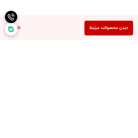
ثبت سفارش مستقیم از سایت
بدون نیاز به تماس یا هماهنگی قبلی با
فروشگاه
اطلاع‌رسانی در همه مراحل با
ارسال پیامک ثبت، تایید، ارسال و تحویل
ناموجود
دیدن محصولات مرتبط
ارسال محصول از طریق
پست پیشتاز با بسته‌بندی استاندارد و مطمئن
دریافت پیامک حاوی
کد رهگیری مرسوله پستی برای پیگیری سریع و
لحظه‌ای
برای مشاهده سایر مدل‌ها و رنگ‌های محبوب ساعت زنانه بند چرمی برند
CURREN کافی‌ست به لینک زیر مراجعه کنید:
ساعت اورجینال کارن
برگشت به بالا
ساعت بند چرمی زنانه اورجینال کارن 9080 (کورن CURREN) یاسی،
ساعتی‌ست برای بانوانی که در انتخاب‌هایشان به سادگی، لطافت رنگ و
جزئیات خاص توجه دارند. این مدل، هم‌زمان زیبا، کاربردی و مطمئن است.