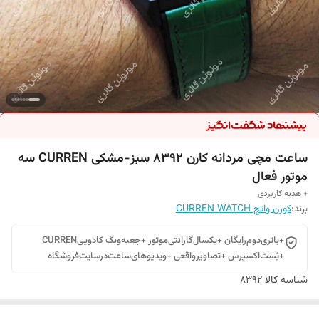
ساعت مچی مردانه کارن 8392 سبز-مشکی CURREN سه
موتور فعال
+ هدیه کاربردی
برند:
کورن واتچ CURREN WATCH
+باتری‌دوم‌رایگان +یکسال‌گارانتی‌موتور +جعبه‌وبگ کادوییCURREN
+پُست‌اکسپرس +تصاویرواقعی +ویدیوهای‌ساعت‌درسایت‌فروشگاه
شناسه کالا
8392