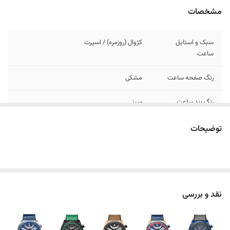
مشخصات
سبک و استایل
کژوال (روزمره) / اسپرت
ساعت
رنگ صفحه ساعت
مشکی
رنگ بند ساعت
سبز
رنگ بدنه / قاب
مشکی
توضیحات
ساعت
فرم بند ساعت
چرم دوخته شده
وزن ساعت
92 گرم
نقد و بررسی
قطر صفحه ساعت
46 میلی متر