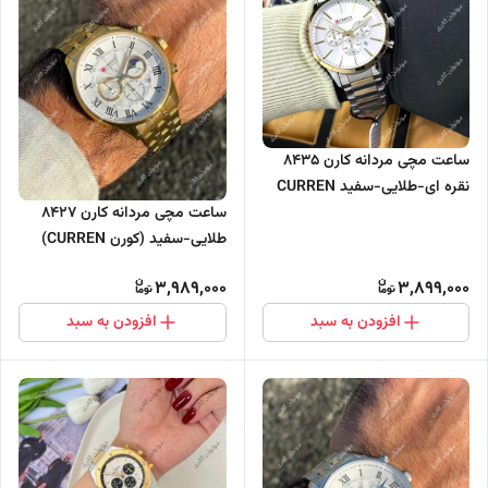
ساعت مچی مردانه کارن 8435
نقره ای-طلایی-سفید CURREN
سه موتور فعال
ساعت مچی مردانه کارن 8427
طلایی-سفید (کورن CURREN)
سه موتور فعال
3,989,000
3,899,000
افزودن به سبد
افزودن به سبد