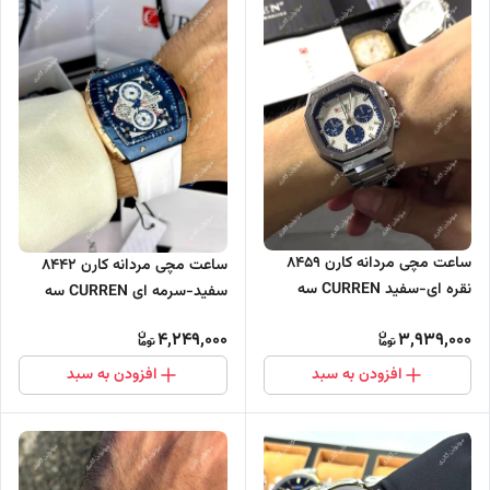
ساعت مچی مردانه کارن 8459
ساعت مچی مردانه کارن 8442
نقره ای-سفید CURREN سه
سفید-سرمه ای CURREN سه
موتور فعال
موتور فعال
4,249,000
3,939,000
افزودن به سبد
افزودن به سبد