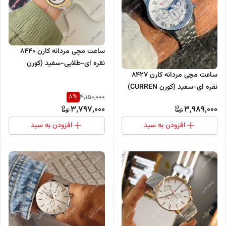
ساعت مچی مردانه کارن 8440
نقره ای-طلایی-سفید (کورن
ساعت مچی مردانه کارن 8427
CURREN) سه موتور فعال
نقره ای-سفید (کورن CURREN)
8
%
4,150,000
سه موتور فعال
3,797,000
3,989,000
افزودن به سبد
افزودن به سبد