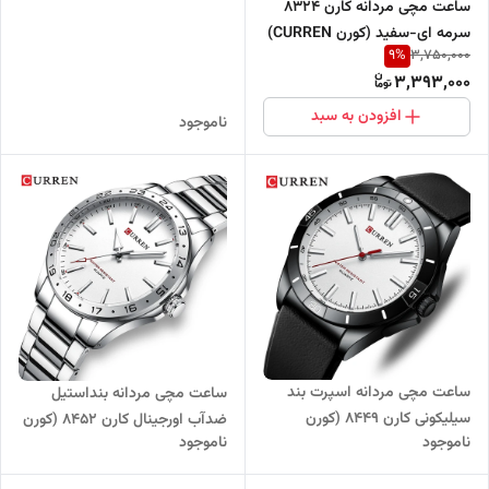
ساعت مچی مردانه کارن 8324
CURREN) نقره ای-طلایی-سفید
سرمه ای-سفید (کورن CURREN)
9
%
3,750,000
سه موتور فعال
3,393,000
افزودن به سبد
ناموجود
ساعت مچی مردانه اسپرت بند
ساعت مچی مردانه بنداستیل
سیلیکونی کارن 8449 (کورن
ضدآب اورجینال کارن 8452 (کورن
ناموجود
ناموجود
CURREN) مشکی-سفید
CURREN) نقره ای-سفید