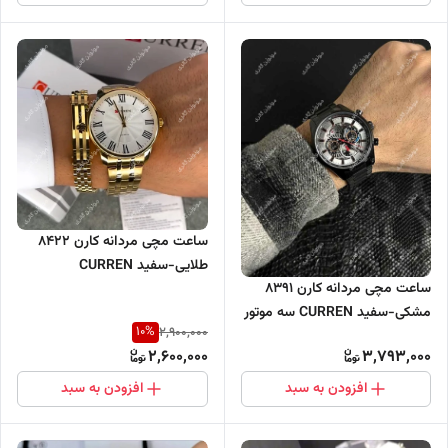
ساعت مچی مردانه کارن 8422
طلایی-سفید CURREN
ساعت مچی مردانه کارن 8391
مشکی-سفید CURREN سه موتور
10
%
2,900,000
فعال
2,600,000
3,793,000
افزودن به سبد
افزودن به سبد