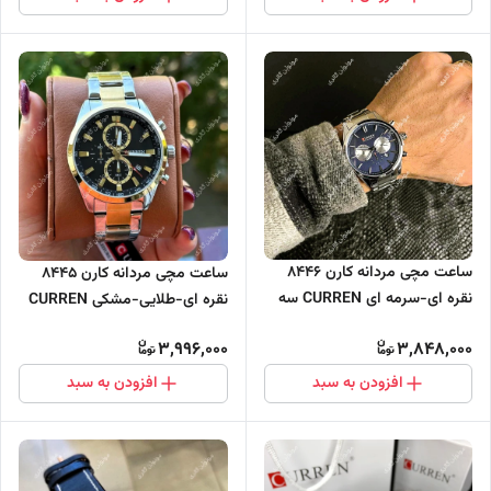
ساعت مچی مردانه کارن 8446
ساعت مچی مردانه کارن 8445
نقره ای-سرمه ای CURREN سه
نقره ای-طلایی-مشکی CURREN
موتور فعال
سه موتور فعال
3,996,000
3,848,000
افزودن به سبد
افزودن به سبد