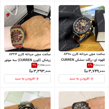
ساعت مچی مردانه کارن 8380
ساعت مچی مردانه کارن 8324
قهوه ای-رزگلد-مشکی CURREN
زرشکی (کورن CURREN) سه موتور
9
%
8
%
3,750,000
4,100,000
سه موتور فعال
فعال
3,393,000
3,749,000
افزودن به سبد
افزودن به سبد