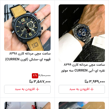
ساعت مچی مردانه کارن 8398
قهوه ای-مشکی (کورن CURREN)
ساعت مچی مردانه کارن 8399
سه موتور فعال
نقره ای-آبی CURREN سه موتور
8
%
3,900,000
فعال
3,587,000
3,949,000
افزودن به سبد
افزودن به سبد