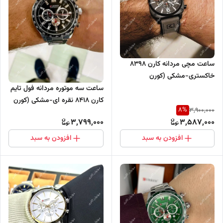
ساعت مچی مردانه کارن 8398
خاکستری-مشکی (کورن
CURREN) سه موتور فعال
ساعت سه موتوره مردانه فول تایم
کارن 8418 نقره ای-مشکی (کورن
8
%
3,900,000
CURREN)
3,799,000
3,587,000
افزودن به سبد
افزودن به سبد