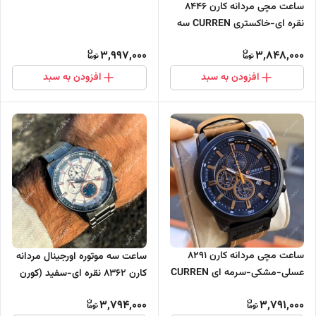
ساعت مچی مردانه کارن 8446
ای-طلایی-مشکی
نقره ای-خاکستری CURREN سه
موتور فعال
3,997,000
3,848,000
افزودن به سبد
افزودن به سبد
ساعت مچی مردانه کارن 8291
ساعت سه موتوره اورجینال مردانه
عسلی-مشکی-سرمه ای CURREN
کارن 8362 نقره ای-سفید (کورن
سه موتور فعال
CURREN)
3,794,000
3,791,000