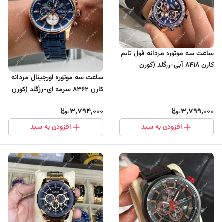
ساعت سه موتوره مردانه فول تایم
کارن 8418 آبی-رزگلد (کورن
CURREN)
ساعت سه موتوره اورجینال مردانه
کارن 8362 سرمه ای-رزگلد (کورن
CURREN)
3,794,000
3,799,000
افزودن به سبد
افزودن به سبد