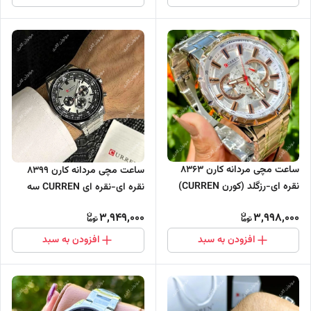
ساعت مچی مردانه کارن 8363
ساعت مچی مردانه کارن 8399
نقره ای-رزگلد (کورن CURREN)
نقره ای-نقره ای CURREN سه
سه موتور فعال
موتور فعال
3,949,000
3,998,000
افزودن به سبد
افزودن به سبد