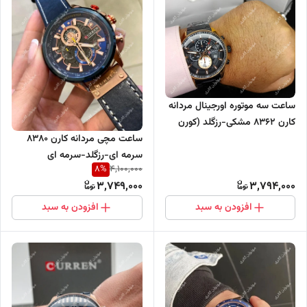
ساعت سه موتوره اورجینال مردانه
کارن 8362 مشکی-رزگلد (کورن
CURREN)
ساعت مچی مردانه کارن 8380
سرمه ای-رزگلد-سرمه ای
8
%
4,100,000
CURREN سه موتور فعال
3,749,000
3,794,000
افزودن به سبد
افزودن به سبد