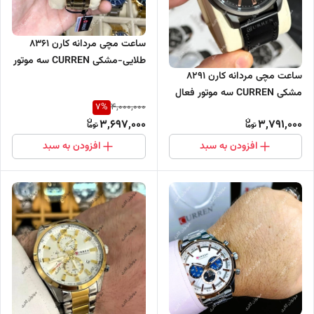
ساعت مچی مردانه کارن 8361
طلایی-مشکی CURREN سه موتور
ساعت مچی مردانه کارن 8291
فعال
مشکی CURREN سه موتور فعال
7
%
4,000,000
3,697,000
3,791,000
افزودن به سبد
افزودن به سبد