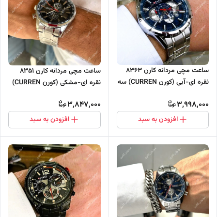
ساعت مچی مردانه کارن 8363
ساعت مچی مردانه کارن 8351
نقره ای-آبی (کورن CURREN) سه
نقره ای-مشکی (کورن CURREN)
موتور فعال
سه موتور فعال
3,847,000
3,998,000
افزودن به سبد
افزودن به سبد