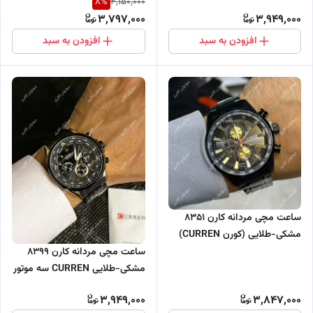
8
%
4,150,000
سه موتور فعال
3,797,000
3,949,000
افزودن به سبد
افزودن به سبد
ساعت مچی مردانه کارن 8351
مشکی-طلایی (کورن CURREN)
سه موتور فعال
ساعت مچی مردانه کارن 8399
مشکی-طلایی CURREN سه موتور
فعال
3,949,000
3,847,000