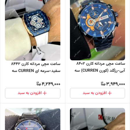
ساعت مچی مردانه کارن 8402
ساعت مچی مردانه کارن 8442
آبی-رزگلد (کورن CURREN) سه
سفید-سرمه ای CURREN سه
موتور فعال
موتور فعال
4,249,000
3,949,000
افزودن به سبد
افزودن به سبد