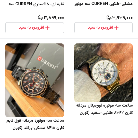
مشکی-طلایی CURREN سه موتور
نقره ای-خاکستری CURREN سه
فعال
موتور فعال
3,899,000
3,939,000
افزودن به سبد
افزودن به سبد
ساعت سه موتوره اورجینال مردانه
کارن 8362 طلایی-سفید (کورن
CURREN)
ساعت سه موتوره مردانه فول تایم
کارن 8418 مشکی-رزگلد (کورن
CURREN)