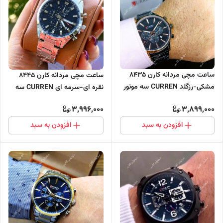
ساعت مچی مردانه کارن 8435
ساعت مچی مردانه کارن 8445
مشکی-رزگلد CURREN سه موتور
نقره ای-سرمه ای CURREN سه
فعال
موتور فعال
3,996,000
3,899,000
افزودن به سبد
افزودن به سبد