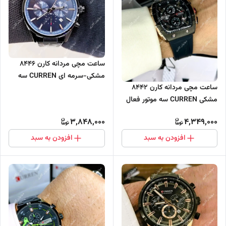
ساعت مچی مردانه کارن 8446
مشکی-سرمه ای CURREN سه
ساعت مچی مردانه کارن 8442
موتور فعال
مشکی CURREN سه موتور فعال
3,848,000
4,349,000
افزودن به سبد
افزودن به سبد