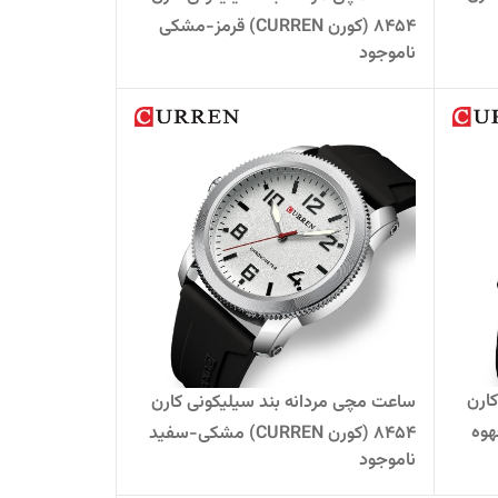
8454 (کورن CURREN) قرمز-مشکی
ناموجود
ارن
ساعت مچی مردانه بند سیلیکونی کارن
کی-قهوه
8454 (کورن CURREN) مشکی-سفید
ناموجود