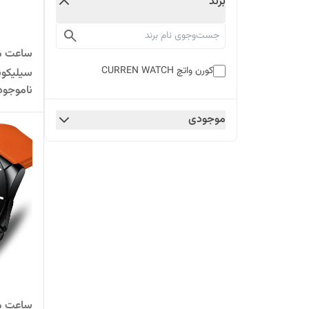
برند
ساعت مچ
کورن واتچ CURREN WATCH
ناموجود
سبز
موجودی
ساعت مچ