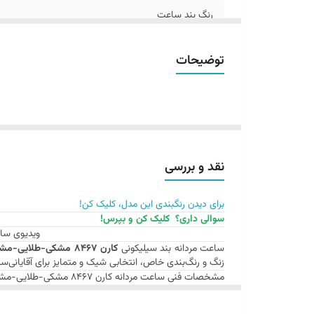
عق
رنگ بند ساعت
و
ف
رنگ بدنه / قاب ساعت
توضیحات
ای
فرم بدنه / قاب ساعت
رو
نمای
فرم ایندکس ها / اعداد ساعت
ج
کر
عرض بند ساعت
ن
نقد و بررسی
ج
نوع قفل ساعت
ج
برای دیدن رنگبندی این مدل، کلیک کن!
اصالت کالا
سوالی داری؟ کلیک کن و بپرس!
مق
ویدیوی ساعت مردانه بند 
نو
ساعت مردانه بند سیلیکونی
کارن 8467 مشکی-طلایی-مشکی برند CURREN
ضخامت بدنه / قاب ساعت
من
زنگ و رنگ‌بندی خاص، انتخابی شیک و متمایز برای آقایانی
مشخصات فنی ساعت مردانه کارن 8467 مشکی-طلایی-مشکی
ج
تاریخ شمار
ساعت بند سیلیکونی
کارن 8467 مشکی-طلایی-مشکی
در ب
جن
قطر قاب: ۴۴ میلی‌متر