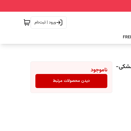
ورود | ثبت‌نام
سیلیکونی کارن 8467 (کورن CURREN) مشکی-
ناموجود
دیدن محصولات مرتبط