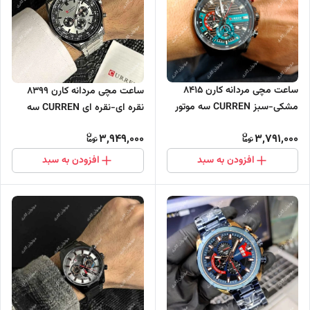
ساعت مچی مردانه کارن 8415
ساعت مچی مردانه کارن 8399
مشکی-سبز CURREN سه موتور
نقره ای-نقره ای CURREN سه
فعال
موتور فعال
3,949,000
3,791,000
افزودن به سبد
افزودن به سبد