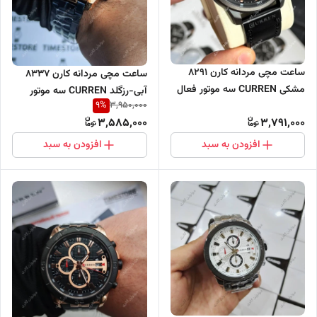
ساعت مچی مردانه کارن 8291
ساعت مچی مردانه کارن 8337
مشکی CURREN سه موتور فعال
آبی-رزگلد CURREN سه موتور
9
%
3,950,000
فعال
3,585,000
3,791,000
افزودن به سبد
افزودن به سبد