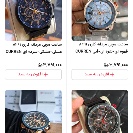
ساعت مچی مردانه کارن 8291
ساعت مچی مردانه کارن 8291
قهوه ای-نقره ای-آبی CURREN
عسلی-مشکی-سرمه ای CURREN
سه موتور فعال
سه موتور فعال
3,791,000
3,791,000
افزودن به سبد
افزودن به سبد