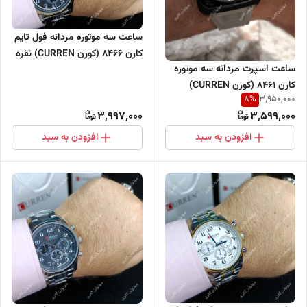
ساعت سه موتوره مردانه فول تایم
کارن 8466 (کورن CURREN) نقره
ساعت اسپرت مردانه سه موتوره
ای-طلایی-مشکی
کارن 8461 (کورن CURREN)
8
%
3,950,000
خاکستری
3,997,000
3,599,000
افزودن به سبد
افزودن به سبد