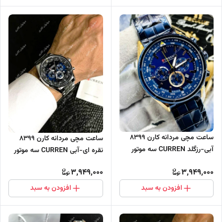
ساعت مچی مردانه کارن 8399
ساعت مچی مردانه کارن 8399
آبی-رزگلد CURREN سه موتور
نقره ای-آبی CURREN سه موتور
فعال
فعال
3,949,000
3,949,000
افزودن به سبد
افزودن به سبد