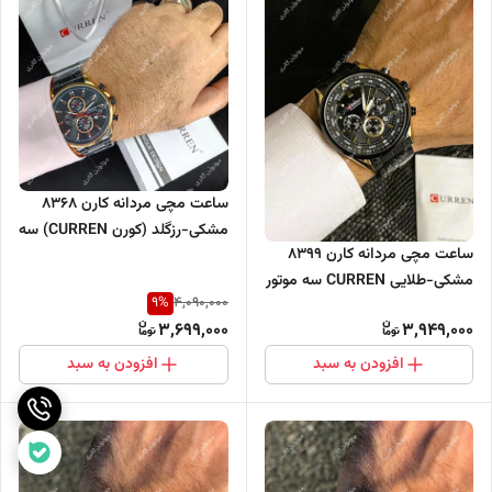
ساعت مچی مردانه کارن 8368
مشکی-رزگلد (کورن CURREN) سه
ساعت مچی مردانه کارن 8399
موتور فعال
مشکی-طلایی CURREN سه موتور
9
%
4,090,000
فعال
3,699,000
3,949,000
افزودن به سبد
افزودن به سبد