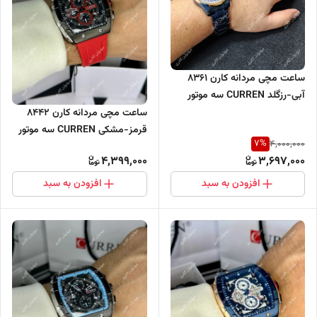
ساعت مچی مردانه کارن 8361
آبی-رزگلد CURREN سه موتور
فعال
ساعت مچی مردانه کارن 8442
قرمز-مشکی CURREN سه موتور
7
%
4,000,000
فعال
4,399,000
3,697,000
افزودن به سبد
افزودن به سبد