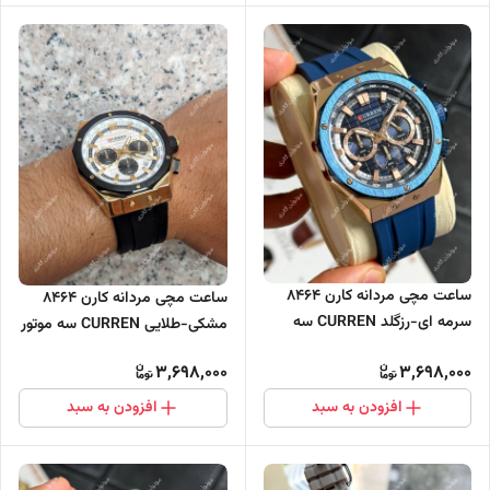
ساعت مچی مردانه کارن 8464
ساعت مچی مردانه کارن 8464
سرمه ای-رزگلد CURREN سه
مشکی-طلایی CURREN سه موتور
موتور فعال
فعال
3,698,000
3,698,000
افزودن به سبد
افزودن به سبد