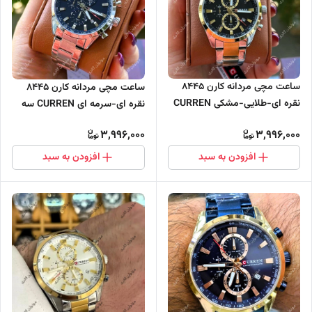
ساعت مچی مردانه کارن 8445
ساعت مچی مردانه کارن 8445
نقره ای-طلایی-مشکی CURREN
نقره ای-سرمه ای CURREN سه
سه موتور فعال
موتور فعال
3,996,000
3,996,000
افزودن به سبد
افزودن به سبد