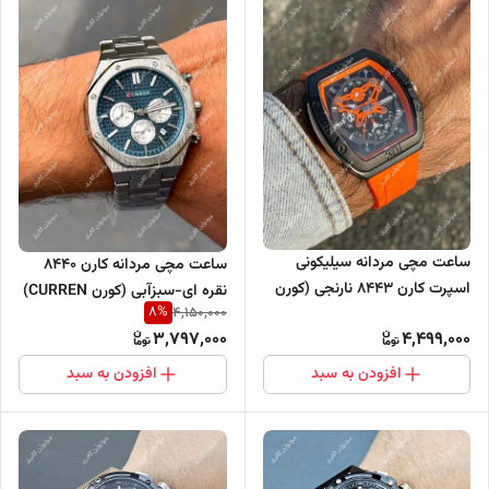
ساعت مچی مردانه سیلیکونی
ساعت مچی مردانه کارن 8440
اسپرت کارن 8443 نارنجی (کورن
نقره ای-سبزآبی (کورن CURREN)
8
%
4,150,000
CURREN) سه موتور فعال
سه موتور فعال
3,797,000
4,499,000
افزودن به سبد
افزودن به سبد