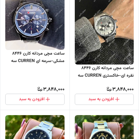
ساعت مچی مردانه کارن 8446
مشکی-سرمه ای CURREN سه
ساعت مچی مردانه کارن 8446
موتور فعال
نقره ای-خاکستری CURREN سه
موتور فعال
3,848,000
3,848,000
افزودن به سبد
افزودن به سبد