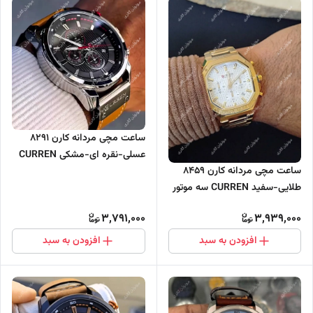
ساعت مچی مردانه کارن 8291
عسلی-نقره ای-مشکی CURREN
ساعت مچی مردانه کارن 8459
سه موتور فعال
طلایی-سفید CURREN سه موتور
فعال
3,791,000
3,939,000
افزودن به سبد
افزودن به سبد