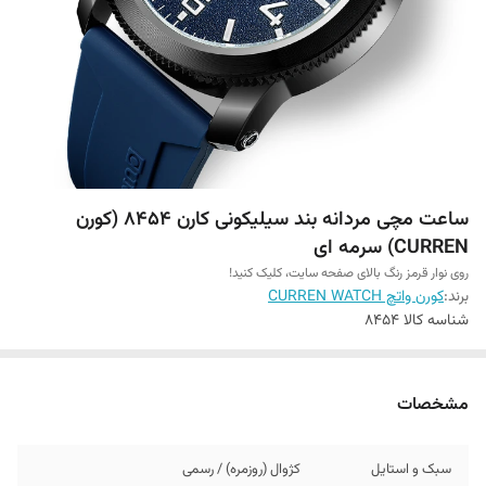
ساعت مچی مردانه بند سیلیکونی کارن 8454 (کورن
CURREN) سرمه ای
روی نوار قرمز رنگ بالای صفحه سایت، کلیک کنید!
برند:
کورن واتچ CURREN WATCH
شناسه کالا
8454
مشخصات
سبک و استایل
کژوال (روزمره) / رسمی