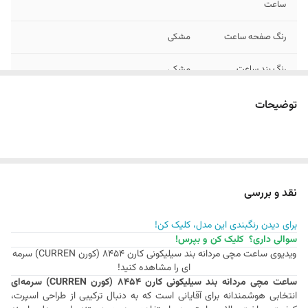
ساعت
رنگ صفحه ساعت
مشکی
رنگ بند ساعت
مشکی
رنگ بدنه / قاب
رزگلد
توضیحات
ساعت
فرم بدنه / قاب
گرد
ساعت
نقد و بررسی
فرم ایندکس ها /
یونانی
اعداد ساعت
برای دیدن رنگبندی این مدل، کلیک کن!
سوالی داری؟ کلیک کن و بپرس!
عرض بند ساعت
22 میلی متر
ویدیوی ساعت مچی مردانه بند سیلیکونی کارن 8454 (کورن CURREN) سرمه
ای را مشاهده کنید!
نوع قفل ساعت
کلیپسی دوطرفه
ساعت مچی مردانه بند سیلیکونی کارن 8454 (کورن CURREN) سرمه‌ای
انتخابی هوشمندانه برای آقایانی است که به دنبال ترکیبی از طراحی اسپرت،