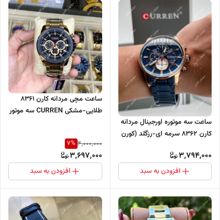
ساعت مچی مردانه کارن 8361
طلایی-مشکی CURREN سه موتور
ساعت سه موتوره اورجینال مردانه
فعال
کارن 8362 سرمه ای-رزگلد (کورن
7
%
4,000,000
CURREN)
3,697,000
3,794,000
افزودن به سبد
افزودن به سبد