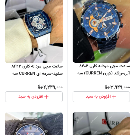
ساعت مچی مردانه کارن 8402
ساعت مچی مردانه کارن 8442
آبی-رزگلد (کورن CURREN) سه
سفید-سرمه ای CURREN سه
موتور فعال
موتور فعال
4,249,000
3,949,000
افزودن به سبد
افزودن به سبد