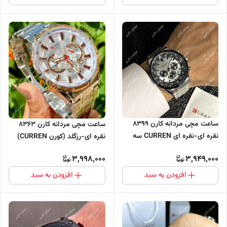
ساعت مچی مردانه کارن 8399
ساعت مچی مردانه کارن 8363
نقره ای-نقره ای CURREN سه
نقره ای-رزگلد (کورن CURREN)
موتور فعال
سه موتور فعال
3,998,000
3,949,000
افزودن به سبد
افزودن به سبد