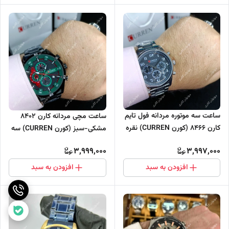
ساعت سه موتوره مردانه فول تایم
ساعت مچی مردانه کارن 8402
کارن 8466 (کورن CURREN) نقره
مشکی-سبز (کورن CURREN) سه
ای-مشکی
موتور فعال
3,999,000
3,997,000
افزودن به سبد
افزودن به سبد