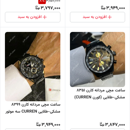
8
%
4,150,000
سه موتور فعال
3,797,000
3,949,000
افزودن به سبد
افزودن به سبد
ساعت مچی مردانه کارن 8351
مشکی-طلایی (کورن CURREN)
سه موتور فعال
ساعت مچی مردانه کارن 8399
مشکی-طلایی CURREN سه موتور
فعال
3,949,000
3,847,000