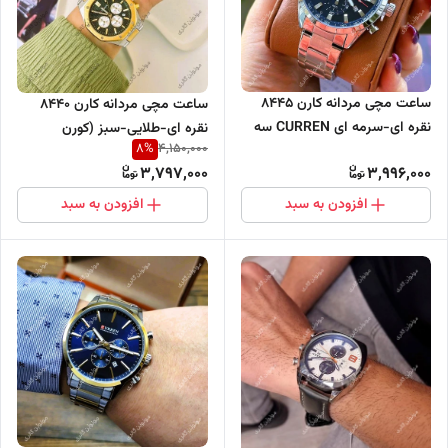
ساعت مچی مردانه کارن 8445
ساعت مچی مردانه کارن 8440
نقره ای-سرمه ای CURREN سه
نقره ای-طلایی-سبز (کورن
8
%
4,150,000
موتور فعال
CURREN) سه موتور فعال
3,797,000
3,996,000
افزودن به سبد
افزودن به سبد