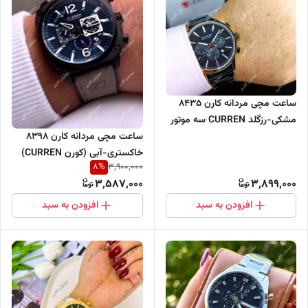
ساعت مچی مردانه کارن 8435
مشکی-رزگلد CURREN سه موتور
فعال
ساعت مچی مردانه کارن 8398
خاکستری-آبی (کورن CURREN)
8
%
3,900,000
سه موتور فعال
3,587,000
3,899,000
افزودن به سبد
افزودن به سبد