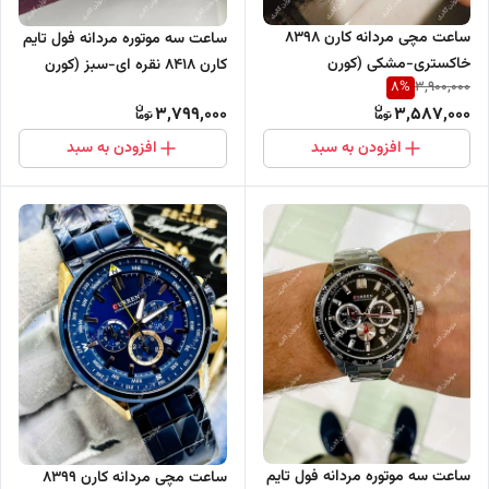
ساعت مچی مردانه کارن 8398
ساعت سه موتوره مردانه فول تایم
خاکستری-مشکی (کورن
کارن 8418 نقره ای-سبز (کورن
8
%
3,900,000
CURREN) سه موتور فعال
CURREN)
3,799,000
3,587,000
افزودن به سبد
افزودن به سبد
ساعت سه موتوره مردانه فول تایم
ساعت مچی مردانه کارن 8399