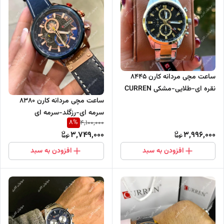
ساعت مچی مردانه کارن 8445
نقره ای-طلایی-مشکی CURREN
سه موتور فعال
ساعت مچی مردانه کارن 8380
سرمه ای-رزگلد-سرمه ای
8
%
4,100,000
CURREN سه موتور فعال
3,749,000
3,996,000
افزودن به سبد
افزودن به سبد