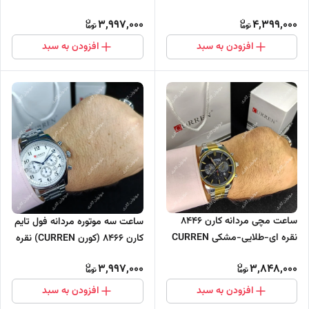
فعال
3,997,000
4,399,000
افزودن به سبد
افزودن به سبد
ساعت مچی مردانه کارن 8446
ساعت سه موتوره مردانه فول تایم
نقره ای-طلایی-مشکی CURREN
کارن 8466 (کورن CURREN) نقره
سه موتور فعال
ای-سفید
3,997,000
3,848,000
افزودن به سبد
افزودن به سبد