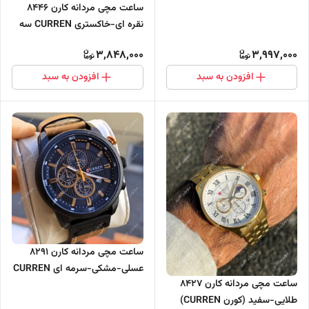
ای-طلایی-مشکی
ساعت مچی مردانه کارن 8446
نقره ای-خاکستری CURREN سه
موتور فعال
3,848,000
3,997,000
افزودن به سبد
افزودن به سبد
ساعت مچی مردانه کارن 8291
عسلی-مشکی-سرمه ای CURREN
ساعت مچی مردانه کارن 8427
سه موتور فعال
طلایی-سفید (کورن CURREN)