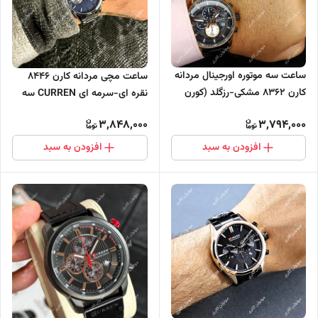
ساعت سه موتوره اورجینال مردانه
ساعت مچی مردانه کارن 8446
کارن 8362 مشکی-رزگلد (کورن
نقره ای-سرمه ای CURREN سه
CURREN)
موتور فعال
3,848,000
3,794,000
افزودن به سبد
افزودن به سبد