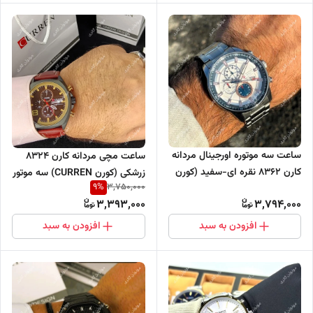
ساعت سه موتوره اورجینال مردانه
ساعت مچی مردانه کارن 8324
کارن 8362 نقره ای-سفید (کورن
زرشکی (کورن CURREN) سه موتور
9
%
3,750,000
CURREN)
فعال
3,393,000
3,794,000
افزودن به سبد
افزودن به سبد