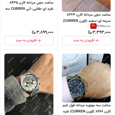
ساعت مچی مردانه کارن 8435
نقره ای-طلایی-آبی CURREN سه
ساعت مچی مردانه کارن 8324
موتور فعال
سرمه ای-سفید (کورن CURREN)
9
%
3,750,000
سه موتور فعال
3,899,000
3,393,000
افزودن به سبد
افزودن به سبد
ساعت سه موتوره مردانه فول تایم
کارن 8466 (کورن CURREN) نقره