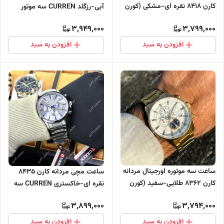
کارن 8418 نقره ای-مشکی (کورن
آبی-رزگلد CURREN سه موتور
CURREN)
فعال
3,949,000
3,799,000
افزودن به سبد
افزودن به سبد
ساعت سه موتوره اورجینال مردانه
ساعت مچی مردانه کارن 8435
کارن 8362 طلایی-سفید (کورن
نقره ای-خاکستری CURREN سه
CURREN)
موتور فعال
3,899,000
3,794,000
افزودن به سبد
افزودن به سبد