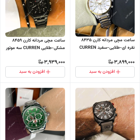
ساعت مچی مردانه کارن 8435
ساعت مچی مردانه کارن 8459
نقره ای-طلایی-سفید CURREN
مشکی-طلایی CURREN سه موتور
سه موتور فعال
فعال
3,939,000
3,899,000
افزودن به سبد
افزودن به سبد