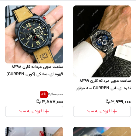
ساعت مچی مردانه کارن 8398
قهوه ای-مشکی (کورن CURREN)
ساعت مچی مردانه کارن 8399
سه موتور فعال
نقره ای-آبی CURREN سه موتور
8
%
3,900,000
فعال
3,587,000
3,949,000
افزودن به سبد
افزودن به سبد