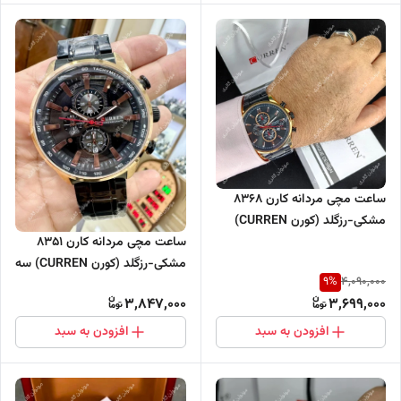
ساعت مچی مردانه کارن 8368
مشکی-رزگلد (کورن CURREN)
سه موتور فعال
ساعت مچی مردانه کارن 8351
مشکی-رزگلد (کورن CURREN) سه
9
%
4,090,000
موتور فعال
3,847,000
3,699,000
افزودن به سبد
افزودن به سبد