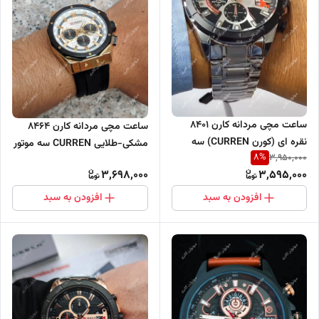
ساعت مچی مردانه کارن 8401
ساعت مچی مردانه کارن 8464
نقره ای (کورن CURREN) سه
مشکی-طلایی CURREN سه موتور
8
%
3,950,000
موتور فعال
فعال
3,698,000
3,595,000
افزودن به سبد
افزودن به سبد