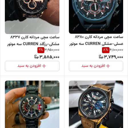
ساعت مچی مردانه کارن 8380
ساعت مچی مردانه کارن 8337
عسلی-مشکی CURREN سه موتور
مشکی-رزگلد CURREN سه موتور
9
%
8
%
3,950,000
4,100,000
فعال
فعال
3,585,000
3,749,000
افزودن به سبد
افزودن به سبد