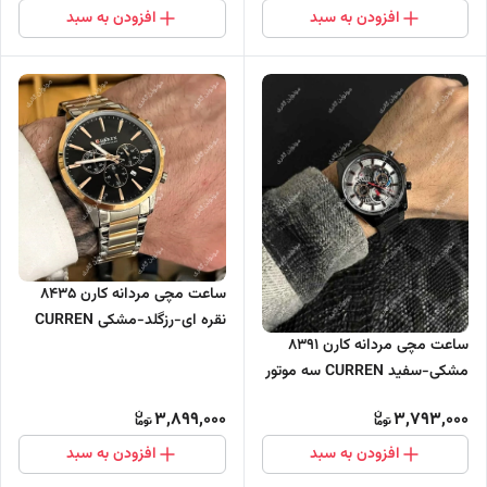
افزودن به سبد
افزودن به سبد
ساعت مچی مردانه کارن 8435
نقره ای-رزگلد-مشکی CURREN
ساعت مچی مردانه کارن 8391
سه موتور فعال
مشکی-سفید CURREN سه موتور
فعال
3,899,000
3,793,000
افزودن به سبد
افزودن به سبد