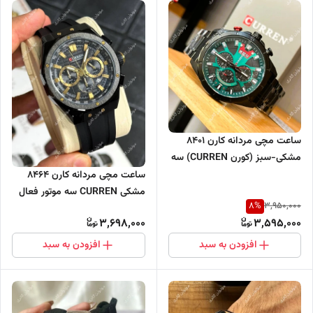
ساعت مچی مردانه کارن 8401
مشکی-سبز (کورن CURREN) سه
موتور فعال
ساعت مچی مردانه کارن 8464
مشکی CURREN سه موتور فعال
8
%
3,950,000
3,698,000
3,595,000
افزودن به سبد
افزودن به سبد