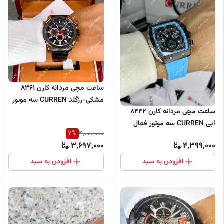
ساعت مچی مردانه کارن 8361
مشکی-رزگلد CURREN سه موتور
ساعت مچی مردانه کارن 8442
فعال
آبی CURREN سه موتور فعال
7
%
4,000,000
3,697,000
4,399,000
افزودن به سبد
افزودن به سبد