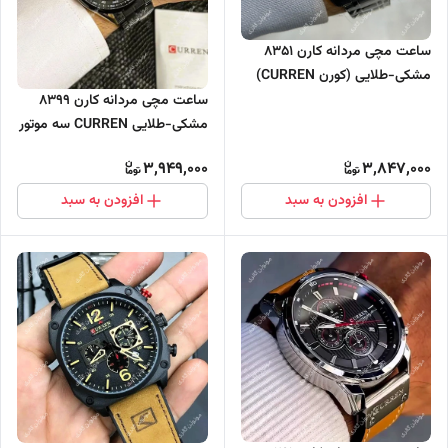
ساعت مچی مردانه کارن 8351
مشکی-طلایی (کورن CURREN)
سه موتور فعال
ساعت مچی مردانه کارن 8399
مشکی-طلایی CURREN سه موتور
فعال
3,949,000
3,847,000
افزودن به سبد
افزودن به سبد