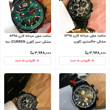
ساعت مچی مردانه کارن 8395
ساعت مچی مردانه کارن 8395
مشکی-خاکستری (کورن
مشکی-سبز (کورن CURREN) سه
CURREN) سه موتور فعال
موتور فعال
3,948,000
3,948,000
افزودن به سبد
افزودن به سبد