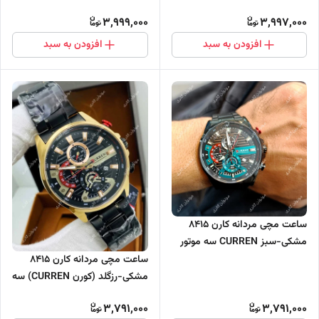
ای-مشکی
موتور فعال
3,999,000
3,997,000
افزودن به سبد
افزودن به سبد
ساعت مچی مردانه کارن 8415
مشکی-سبز CURREN سه موتور
فعال
ساعت مچی مردانه کارن 8415
مشکی-رزگلد (کورن CURREN) سه
موتور فعال
3,791,000
3,791,000