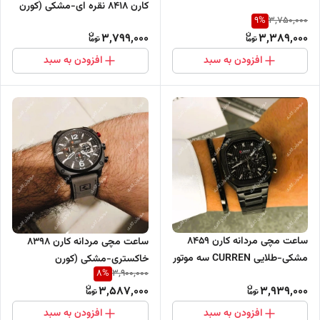
کارن 8418 نقره ای-مشکی (کورن
9
%
3,750,000
CURREN)
3,799,000
3,389,000
افزودن به سبد
افزودن به سبد
ساعت مچی مردانه کارن 8459
ساعت مچی مردانه کارن 8398
مشکی-طلایی CURREN سه موتور
خاکستری-مشکی (کورن
8
%
3,900,000
فعال
CURREN) سه موتور فعال
3,587,000
3,939,000
افزودن به سبد
افزودن به سبد