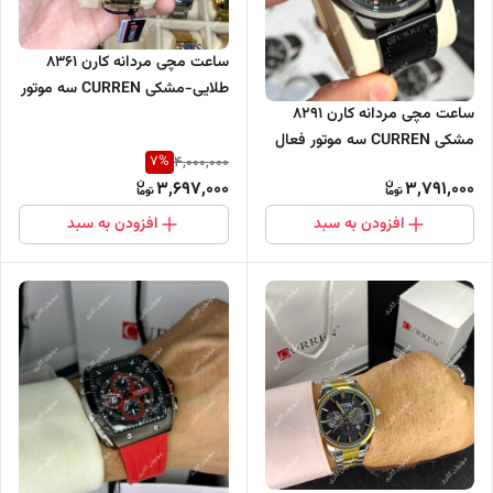
ساعت مچی مردانه کارن 8361
طلایی-مشکی CURREN سه موتور
ساعت مچی مردانه کارن 8291
فعال
مشکی CURREN سه موتور فعال
7
%
4,000,000
3,697,000
3,791,000
افزودن به سبد
افزودن به سبد