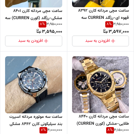
ساعت مچی مردانه کارن 8392
ساعت مچی مردانه کارن 8401
قهوه ای-رزگلد CURREN سه
مشکی-رزگلد (کورن CURREN) سه
8
%
8
%
3,950,000
3,950,000
موتور فعال
موتور فعال
3,595,000
3,597,000
افزودن به سبد
افزودن به سبد
ساعت مچی مردانه کارن 8440
ساعت سه موتوره مردانه اسپرت
طلایی-مشکی (کورن CURREN)
بند سیلیکونی کارن 8462 مشکی
7
%
8
%
4,000,000
4,150,000
سه موتور فعال
(کورن CURREN)