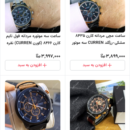
ساعت مچی مردانه کارن 8435
ساعت سه موتوره مردانه فول تایم
مشکی-رزگلد CURREN سه موتور
کارن 8466 (کورن CURREN) نقره
فعال
ای-طلایی-مشکی
3,997,000
3,899,000
افزودن به سبد
افزودن به سبد