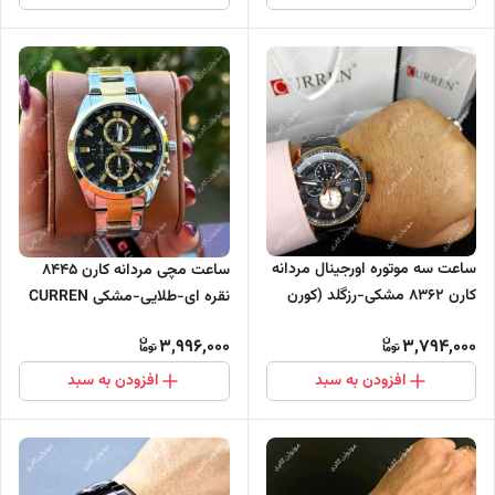
ساعت سه موتوره اورجینال مردانه
ساعت مچی مردانه کارن 8445
کارن 8362 مشکی-رزگلد (کورن
نقره ای-طلایی-مشکی CURREN
CURREN)
سه موتور فعال
3,996,000
3,794,000
افزودن به سبد
افزودن به سبد