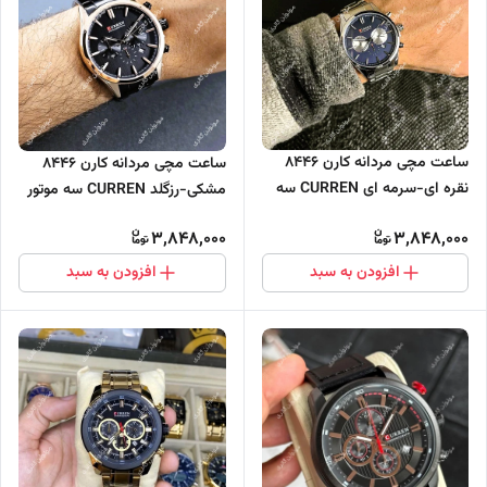
ساعت مچی مردانه کارن 8446
ساعت مچی مردانه کارن 8446
نقره ای-سرمه ای CURREN سه
مشکی-رزگلد CURREN سه موتور
موتور فعال
فعال
3,848,000
3,848,000
افزودن به سبد
افزودن به سبد