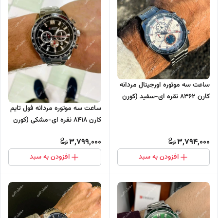
ساعت سه موتوره اورجینال مردانه
کارن 8362 نقره ای-سفید (کورن
CURREN)
ساعت سه موتوره مردانه فول تایم
کارن 8418 نقره ای-مشکی (کورن
CURREN)
3,799,000
3,794,000
افزودن به سبد
افزودن به سبد