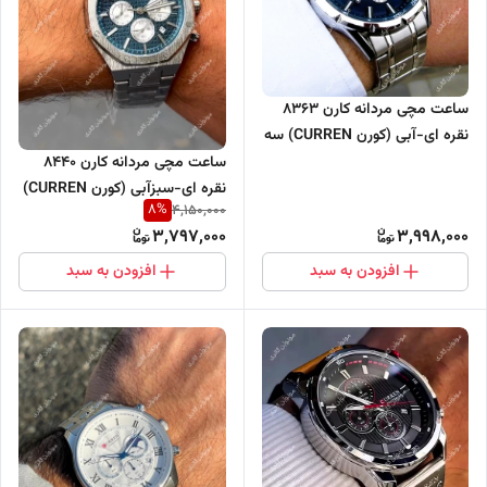
ساعت مچی مردانه کارن 8363
نقره ای-آبی (کورن CURREN) سه
موتور فعال
ساعت مچی مردانه کارن 8440
نقره ای-سبزآبی (کورن CURREN)
8
%
4,150,000
سه موتور فعال
3,797,000
3,998,000
افزودن به سبد
افزودن به سبد