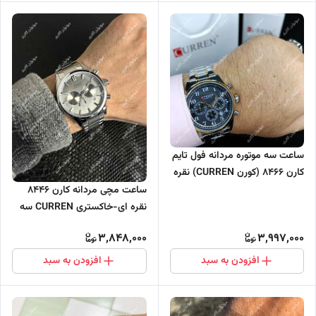
ساعت سه موتوره مردانه فول تایم
کارن 8466 (کورن CURREN) نقره
ای-طلایی-مشکی
ساعت مچی مردانه کارن 8446
نقره ای-خاکستری CURREN سه
موتور فعال
3,848,000
3,997,000
افزودن به سبد
افزودن به سبد