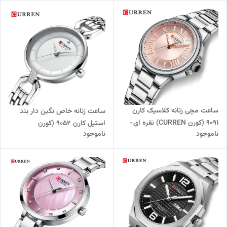
ساعت مچی زنانه کلاسیک کارن
ساعت زنانه خاص نگین دار بند
9091 (کورن CURREN) نقره ای-
استیل کارن 9052 (کورن
ناموجود
ناموجود
رزگلد
CURREN) نقره ای