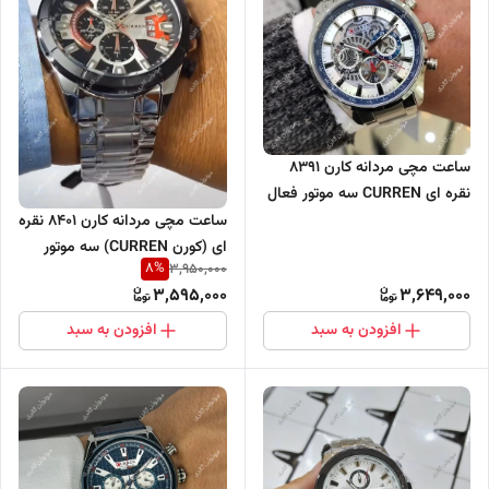
ساعت مچی مردانه کارن 8391
نقره ای CURREN سه موتور فعال
ساعت مچی مردانه کارن 8401 نقره
ای (کورن CURREN) سه موتور
8
%
3,950,000
فعال
3,595,000
3,649,000
افزودن به سبد
افزودن به سبد