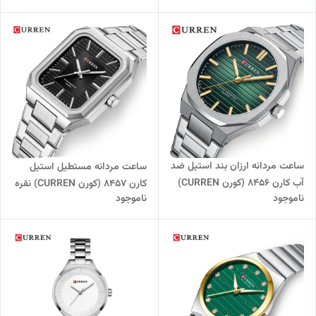
ساعت مردانه ارزان بند استیل ضد
ساعت مردانه مستطیل استیل
آب کارن 8456 (کورن CURREN)
کارن 8457 (کورن CURREN) نقره
ناموجود
ناموجود
نقره ای-سبز
ای-مشکی