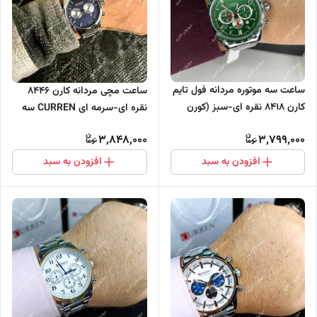
ساعت سه موتوره مردانه فول تایم
ساعت مچی مردانه کارن 8446
کارن 8418 نقره ای-سبز (کورن
نقره ای-سرمه ای CURREN سه
CURREN)
موتور فعال
3,848,000
3,799,000
افزودن به سبد
افزودن به سبد