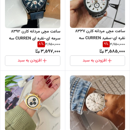
ساعت مچی مردانه کارن 8337
ساعت مچی مردانه کارن 8392
نقره ای-سفید CURREN سه
سرمه ای-نقره ای CURREN سه
8
%
9
%
3,950,000
3,950,000
موتور فعال
موتور فعال
3,597,000
3,585,000
افزودن به سبد
افزودن به سبد