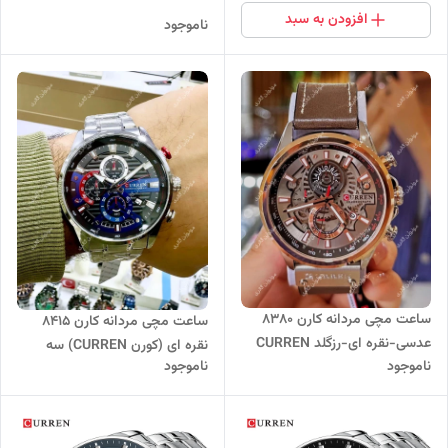
افزودن به سبد
ناموجود
ساعت مچی مردانه کارن 8380
ساعت مچی مردانه کارن 8415
عدسی-نقره ای-رزگلد CURREN
نقره ای (کورن CURREN) سه
ناموجود
ناموجود
سه موتور فعال
موتور فعال