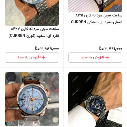
ساعت مچی مردانه کارن 8291
عسلی-نقره ای-مشکی CURREN
سه موتور فعال
ساعت مچی مردانه کارن 8427
نقره ای-سفید (کورن CURREN)
سه موتور فعال
3,989,000
3,791,000
افزودن به سبد
افزودن به سبد