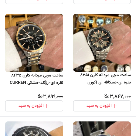
ساعت مچی مردانه کارن 8351
ساعت مچی مردانه کارن 8435
نقره ای-نسکافه ای (کورن
نقره ای-رزگلد-مشکی CURREN
CURREN) سه موتور فعال
سه موتور فعال
3,899,000
3,847,000
افزودن به سبد
افزودن به سبد