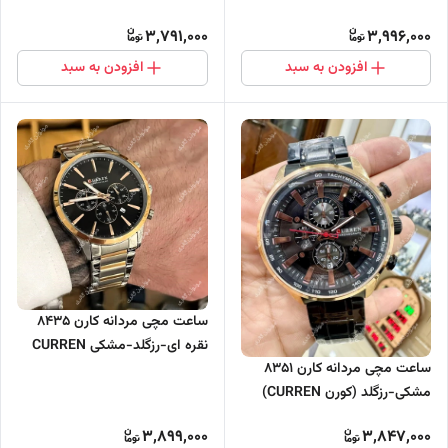
موتور فعال
3,791,000
3,996,000
افزودن به سبد
افزودن به سبد
ساعت مچی مردانه کارن 8435
نقره ای-رزگلد-مشکی CURREN
ساعت مچی مردانه کارن 8351
سه موتور فعال
مشکی-رزگلد (کورن CURREN)
سه موتور فعال
3,899,000
3,847,000