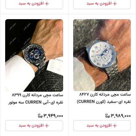
افزودن به سبد
افزودن به سبد
ساعت مچی مردانه کارن 8427
ساعت مچی مردانه کارن 8399
نقره ای-سفید (کورن CURREN)
نقره ای-آبی CURREN سه موتور
سه موتور فعال
فعال
3,949,000
3,989,000
افزودن به سبد
افزودن به سبد