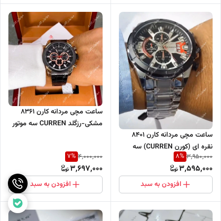
ساعت مچی مردانه کارن 8361
مشکی-رزگلد CURREN سه موتور
ساعت مچی مردانه کارن 8401
فعال
نقره ای (کورن CURREN) سه
7
%
8
%
4,000,000
3,950,000
موتور فعال
3,697,000
3,595,000
افزودن به سبد
افزودن به سبد