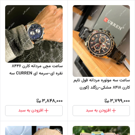
ساعت مچی مردانه کارن 8446
نقره ای-سرمه ای CURREN سه
ساعت سه موتوره مردانه فول تایم
موتور فعال
کارن 8418 مشکی-رزگلد (کورن
CURREN)
3,848,000
3,799,000
افزودن به سبد
افزودن به سبد