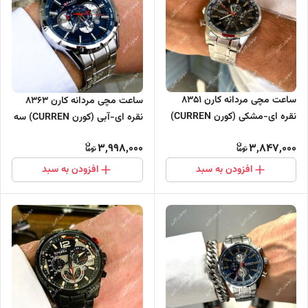
ساعت مچی مردانه کارن 8351
ساعت مچی مردانه کارن 8363
نقره ای-مشکی (کورن CURREN)
نقره ای-آبی (کورن CURREN) سه
سه موتور فعال
موتور فعال
3,998,000
3,847,000
افزودن به سبد
افزودن به سبد