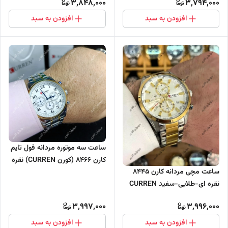
3,848,000
3,794,000
افزودن به سبد
افزودن به سبد
ساعت سه موتوره مردانه فول تایم
کارن 8466 (کورن CURREN) نقره
ساعت مچی مردانه کارن 8445
ای-طلایی-سفید
نقره ای-طلایی-سفید CURREN
سه موتور فعال
3,997,000
3,996,000
افزودن به سبد
افزودن به سبد