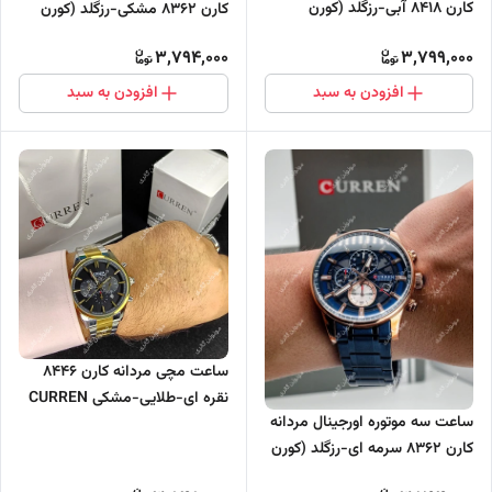
کارن 8418 آبی-رزگلد (کورن
کارن 8362 مشکی-رزگلد (کورن
CURREN)
CURREN)
3,794,000
3,799,000
افزودن به سبد
افزودن به سبد
ساعت مچی مردانه کارن 8446
نقره ای-طلایی-مشکی CURREN
ساعت سه موتوره اورجینال مردانه
سه موتور فعال
کارن 8362 سرمه ای-رزگلد (کورن
CURREN)