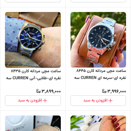
ساعت مچی مردانه کارن 8445
ساعت مچی مردانه کارن 8435
نقره ای-سرمه ای CURREN سه
نقره ای-طلایی-آبی CURREN سه
موتور فعال
موتور فعال
3,899,000
3,996,000
افزودن به سبد
افزودن به سبد