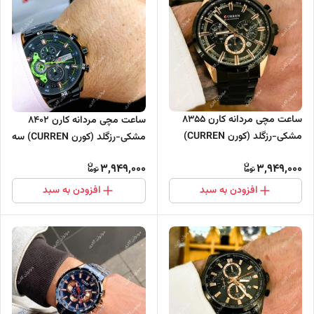
ساعت مچی مردانه کارن 8355
ساعت مچی مردانه کارن 8402
مشکی-رزگلد (کورن CURREN)
مشکی-رزگلد (کورن CURREN) سه
سه موتور فعال
موتور فعال
3,949,000
3,949,000
افزودن به سبد
افزودن به سبد