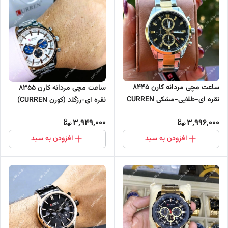
ساعت مچی مردانه کارن 8445
ساعت مچی مردانه کارن 8355
نقره ای-طلایی-مشکی CURREN
نقره ای-رزگلد (کورن CURREN)
سه موتور فعال
سه موتور فعال
3,949,000
3,996,000
افزودن به سبد
افزودن به سبد