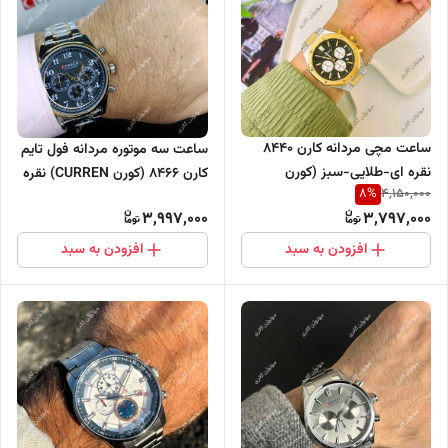
ساعت مچی مردانه کارن 8440
ساعت سه موتوره مردانه فول تایم
نقره ای-طلایی-سبز (کورن
کارن 8466 (کورن CURREN) نقره
8
%
4,150,000
CURREN) سه موتور فعال
ای-طلایی-مشکی
3,997,000
3,797,000
افزودن به سبد
افزودن به سبد