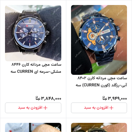
ساعت مچی مردانه کارن 8446
مشکی-سرمه ای CURREN سه
ساعت مچی مردانه کارن 8402
موتور فعال
آبی-رزگلد (کورن CURREN) سه
موتور فعال
3,848,000
3,949,000
افزودن به سبد
افزودن به سبد