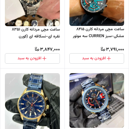
ساعت مچی مردانه کارن 8415
ساعت مچی مردانه کارن 8351
مشکی-سبز CURREN سه موتور
نقره ای-نسکافه ای (کورن
فعال
CURREN) سه موتور فعال
3,847,000
3,791,000
افزودن به سبد
افزودن به سبد