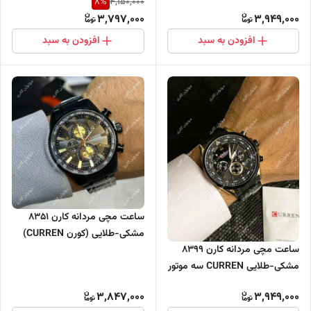
8
%
4,150,000
سه موتور فعال
3,797,000
3,949,000
افزودن به سبد
افزودن به سبد
ساعت مچی مردانه کارن 8351
مشکی-طلایی (کورن CURREN)
ساعت مچی مردانه کارن 8399
سه موتور فعال
مشکی-طلایی CURREN سه موتور
فعال
3,847,000
3,949,000