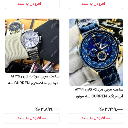
افزودن به سبد
افزودن به سبد
ساعت مچی مردانه کارن 8435
نقره ای-خاکستری CURREN سه
ساعت مچی مردانه کارن 8399
موتور فعال
آبی-رزگلد CURREN سه موتور
فعال
3,899,000
3,949,000
افزودن به سبد
افزودن به سبد