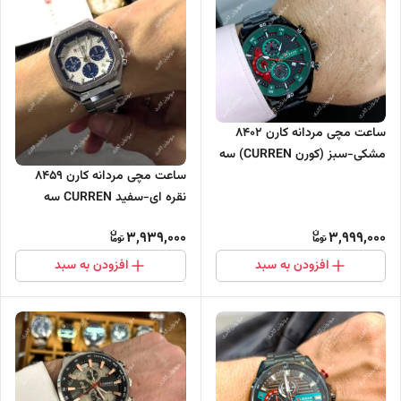
ساعت مچی مردانه کارن 8402
مشکی-سبز (کورن CURREN) سه
موتور فعال
ساعت مچی مردانه کارن 8459
نقره ای-سفید CURREN سه
موتور فعال
3,939,000
3,999,000
افزودن به سبد
افزودن به سبد