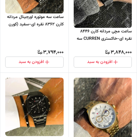
ساعت سه موتوره اورجینال مردانه
کارن 8362 نقره ای-سفید (کورن
ساعت مچی مردانه کارن 8446
CURREN)
نقره ای-خاکستری CURREN سه
موتور فعال
3,794,000
3,848,000
افزودن به سبد
افزودن به سبد