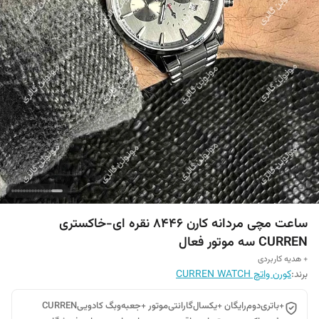
ساعت مچی مردانه کارن 8446 نقره ای-خاکستری
CURREN سه موتور فعال
+ هدیه کاربردی
برند:
کورن واتچ CURREN WATCH
+باتری‌دوم‌رایگان +یکسال‌گارانتی‌موتور +جعبه‌وبگ کادوییCURREN