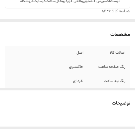
+پُست‌اکسپرس +تصاویرواقعی +ویدیوهای‌ساعت‌درسایت‌فروشگاه
شناسه کالا
8446
مشخصات
اصالت کالا
اصل
رنگ صفحه ساعت
خاکستری
رنگ بند ساعت
نقره ای
رنگ بدنه / قاب
نقره ای
ساعت
توضیحات
وزن ساعت
125 گرم
عرض بند ساعت
22 میلی متر