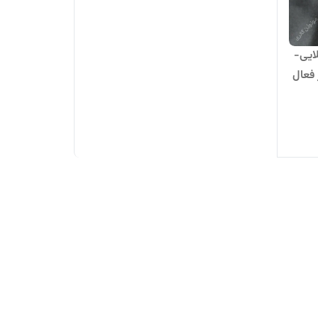
دانه کارن 8368 طلایی-