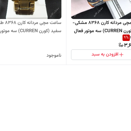
ساعت مچی مردانه کارن 8368 مشکی-
ساعت مچی مر
ه موتور فعال
سفید (کورن CURREN) سه موتور فعال
9
%
3,6
افزودن به سبد
ناموجود