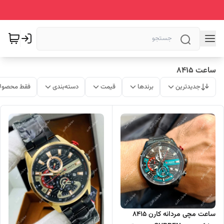
ساعت 8415
جدیدترین
برندها
قیمت
دسته‌بندی
فقط محصولا
ساعت مچی مردانه کارن 8415