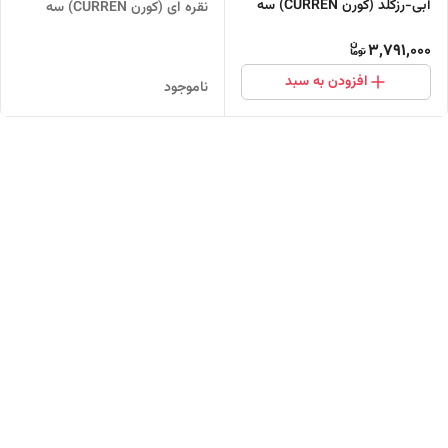
آبی-رزگلد (کورن CURREN) سه
نقره ای (کورن CURREN) سه
موتور فعال
موتور فعال
3,791,000
افزودن به سبد
ناموجود