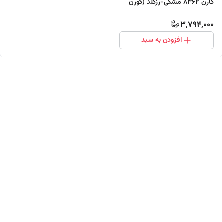
کارن 8362 مشکی-رزگلد (کورن
CURREN)
3,794,000
افزودن به سبد