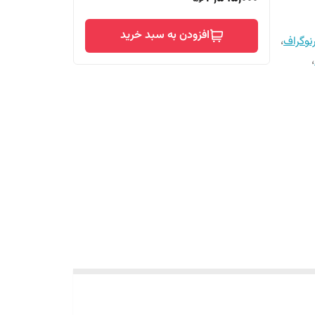
افزودن به سبد خرید
وگراف
،
،