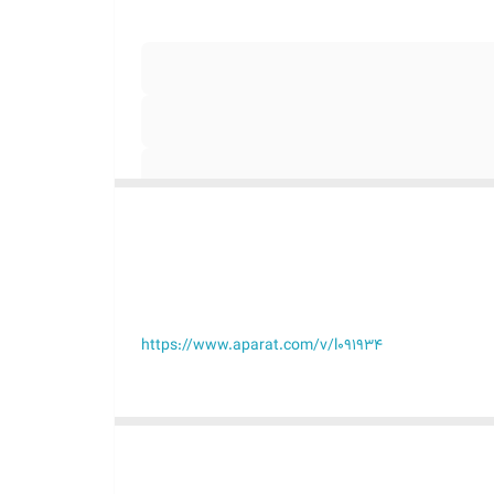
https://www.aparat.com/v/l091934