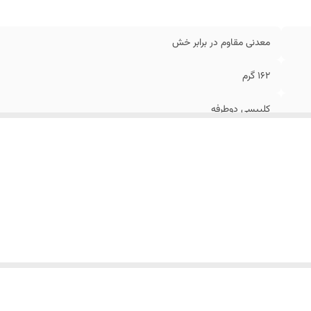
نس بدنه
:
آلیاژ ضد زنگ
بع انرژی
:
باتری
الت کالا
:
اصل
معدنی مقاوم در برابر خش
زان مقاومت در برابر فشار آب
:
3ATM
162 گرم
ع موتور
:
سه موتوره / کرنوگراف
رم صفحه
:
گرد
کلیپسی دوطرفه
24 میلیمتر
تاریخ شمار - عقربه ها و ایندکس ها شب نما
14 میلیمتر
48 میلیمتر
24 سانتی متر
استیل