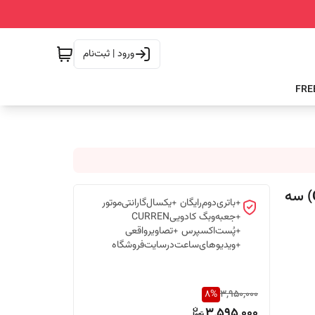
ورود | ثبت‌نام
ساعت مچی مردانه کارن 8401 مشکی-سبز (کورن CURREN) سه
+باتری‌دوم‌رایگان +یکسال‌گارانتی‌موتور
+جعبه‌وبگ کادوییCURREN
+پُست‌اکسپرس +تصاویرواقعی
+ویدیوهای‌ساعت‌درسایت‌فروشگاه
8
%
3,950,000
3,595,000