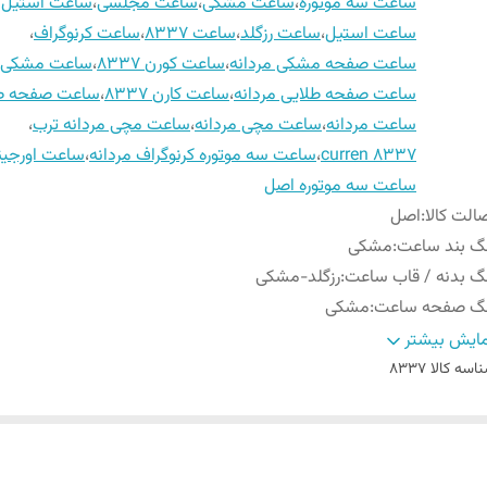
ساعت سه موتوره
،
ساعت مشکی
،
ساعت مجلسی
،
ساعت استیل م
ساعت استیل
،
ساعت رزگلد
،
ساعت 8337
،
ساعت کرنوگراف
،
ساعت صفحه مشکی مردانه
،
ساعت کورن 8337
،
ساعت مشکی م
ساعت صفحه طلایی مردانه
،
ساعت کارن 8337
،
ساعت صفحه طل
ساعت مردانه
،
ساعت مچی مردانه
،
ساعت مچی مردانه ترب
،
curren 8337
،
ساعت سه موتوره کرنوگراف مردانه
،
ساعت اورجینا
ساعت سه موتوره اصل
الت کالا
:
اصل
گ بند ساعت
:
مشکی
گ بدنه / قاب ساعت
:
رزگلد-مشکی
نگ صفحه ساعت
:
مشکی
زن ساعت
:
140 گرم
ایش بیشتر
امت بدنه / قاب ساعت
:
14 میلی متر
اسه کالا
8337
بک و استایل ساعت
:
کژوال (روزمره) / رسمی
شگر 24 ساعته / فول تایم
:
-
ل بند ساعت
:
23 سانتی متر