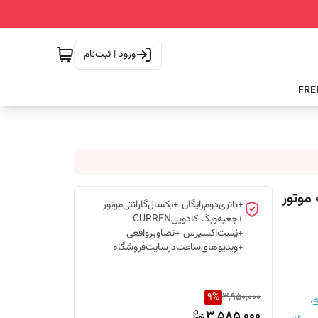
ورود | ثبت‌نام
ن 8337 مشکی-رزگلد CURREN سه موتور
+باتری‌دوم‌رایگان +یکسال‌گارانتی‌موتور
+جعبه‌وبگ کادوییCURREN
+پُست‌اکسپرس +تصاویرواقعی
+ویدیوهای‌ساعت‌درسایت‌فروشگاه
9
%
3,950,000
،
3,585,000