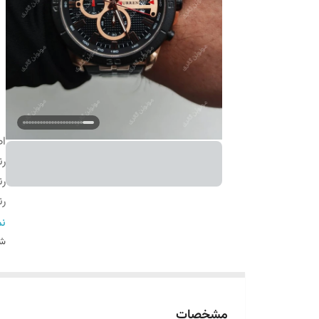
اص
رن
رن
ر
و
نم
ضخ
شن
س
نمای
طو
مشخصات