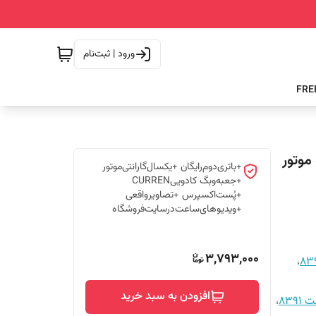
ورود | ثبت‌نام
8391 مشکی-سفید CURREN سه موتور
+باتری‌دوم‌رایگان +یکسال‌گارانتی‌موتور
+جعبه‌وبگ کادوییCURREN
+پُست‌اکسپرس +تصاویرواقعی
+ویدیوهای‌ساعت‌درسایت‌فروشگاه
3,793,000
،
افزودن به سبد خرید
8391
،