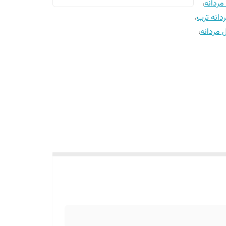
ردانه
،
انه ترب
،
 مردانه
،