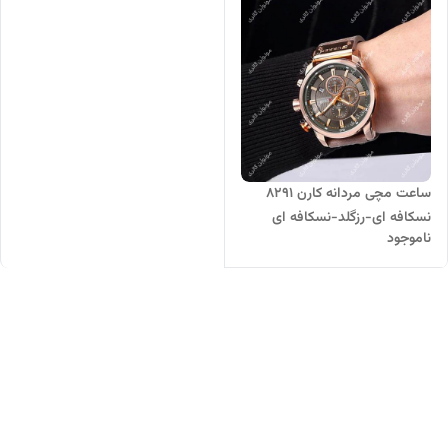
ساعت مچی مردانه کارن 8291
نسکافه ای-رزگلد-نسکافه ای
ناموجود
CURREN سه موتور فعال