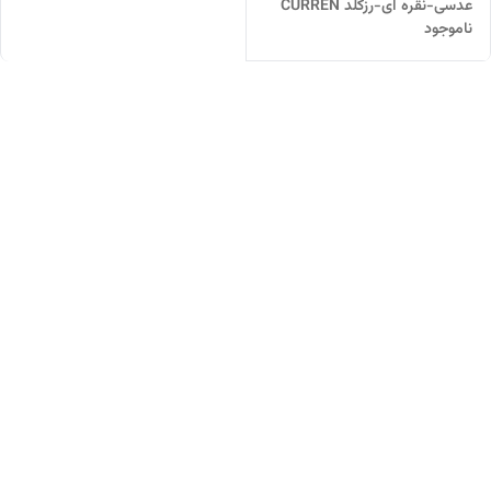
عدسی-نقره ای-رزگلد CURREN
ناموجود
سه موتور فعال