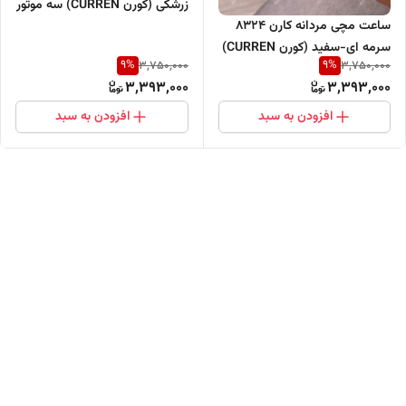
زرشکی (کورن CURREN) سه موتور
ساعت مچی مردانه کارن 8324
فعال
سرمه ای-سفید (کورن CURREN)
9
%
9
%
3,750,000
3,750,000
سه موتور فعال
3,393,000
3,393,000
افزودن به سبد
افزودن به سبد