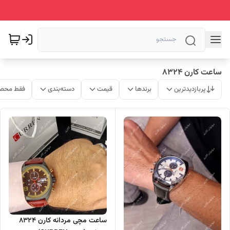
ساعت کارن 8324
پربازدیدترین
برندها
قیمت
دسته‌بندی
فقط محصو
ساعت مچی مردانه کارن 8324