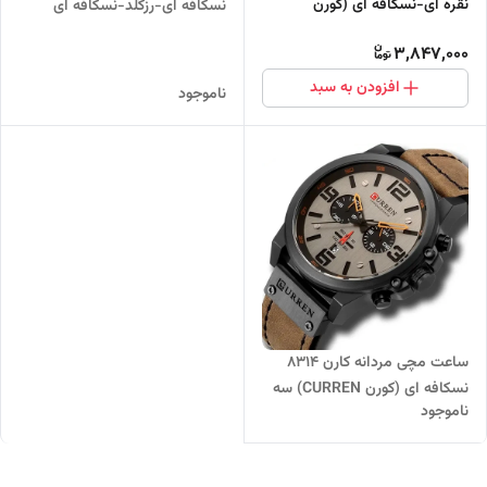
نقره ای-نسکافه ای (کورن
نسکافه ای-رزگلد-نسکافه ای
CURREN) سه موتور فعال
CURREN سه موتور فعال
3,847,000
افزودن به سبد
ناموجود
ساعت مچی مردانه کارن 8314
نسکافه ای (کورن CURREN) سه
ناموجود
موتور فعال