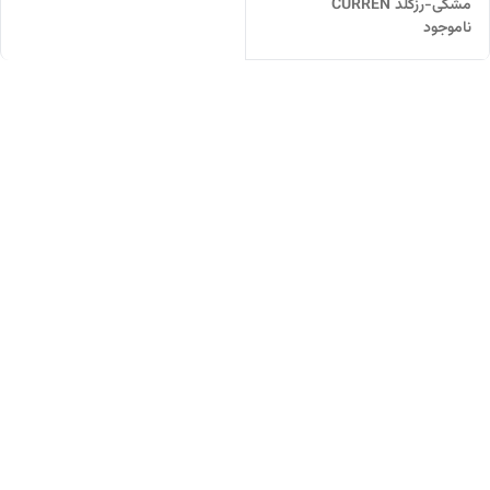
مشکی-رزگلد CURREN
ناموجود