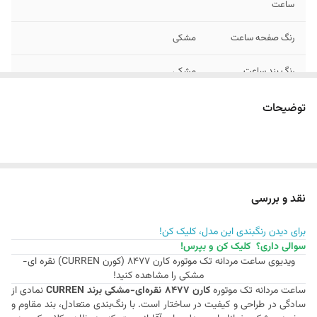
ساعت
رنگ صفحه ساعت
مشکی
رنگ بند ساعت
مشکی
رنگ بدنه / قاب
رزگلد
توضیحات
ساعت
فرم بدنه / قاب
گرد
ساعت
نقد و بررسی
فرم ایندکس ها /
یونانی
اعداد ساعت
برای دیدن رنگبندی این مدل، کلیک کن!
سوالی داری؟ کلیک کن و بپرس!
عرض بند ساعت
22 میلی متر
ویدیوی ساعت مردانه تک موتوره کارن 8477 (کورن CURREN) نقره ای-
مشکی را مشاهده کنید!
نوع قفل ساعت
کلیپسی دوطرفه
ساعت مردانه تک موتوره
کارن 8477 نقره‌ای-مشکی برند CURREN
نمادی از
سادگی در طراحی و کیفیت در ساختار است. با رنگ‌بندی متعادل، بند مقاوم و