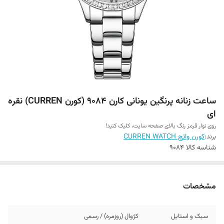
ساعت زنانه پرنگین یونانی کارن 9084 (کورن CURREN) نقره
ای
روی نوار قرمز رنگ بالای صفحه سایت، کلیک کنید!
برند:
کورن واتچ CURREN WATCH
شناسه کالا
9084
مشخصات
سبک و استایل
کژوال (روزمره) / رسمی