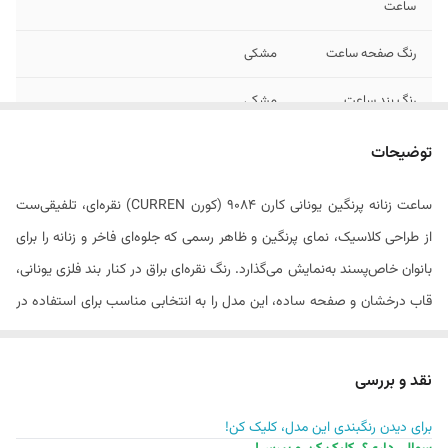
ساعت
رنگ صفحه ساعت
مشکی
رنگ بند ساعت
مشکی
رنگ بدنه / قاب
رزگلد
توضیحات
ساعت
ساعت زنانه پرنگین یونانی کارن 9084 (کورن CURREN) نقره‌ای، تلفیقی‌ست
فرم بدنه / قاب
گرد
از طراحی کلاسیک، نمای پرنگین و ظاهر رسمی که جلوه‌ای فاخر و زنانه را برای
ساعت
بانوان خاص‌پسند به‌نمایش می‌گذارد. رنگ نقره‌ای براق در کنار بند فلزی یونانی،
جنسیت
زنانه
قاب درخشان و صفحه ساده، این مدل را به انتخابی مناسب برای استفاده در
فرم ایندکس ها /
یونانی
مجالس، تیپ‌های رسمی یا جلسات کاری تبدیل کرده است.
اعداد ساعت
مشخصات فنی ساعت زنانه پرنگین یونانی کارن 9084 نقره‌ای
نقد و بررسی
در طراحی و ساخت ساعت زنانه پرنگین یونانی کارن 9084 (کورن CURREN)
عرض بند ساعت
22 میلی متر
برای دیدن رنگبندی این مدل، کلیک کن!
نقره‌ای، تناسب ابعاد، فرم ارگونومیک و کیفیت متریال مورد توجه قرار گرفته