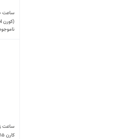
(کورن CURREN) نقره ای-سفید
ناموجود
ساعت زن