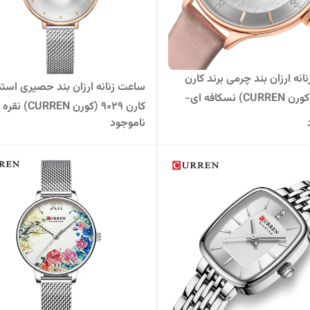
نه ارزان بند چرمی برند کارن
ساعت زنانه ارزان بند حصیری است
9041L (کورن CURREN) نسکافه ای-
کارن 9029 (کورن URREN
ناموجود
سفید