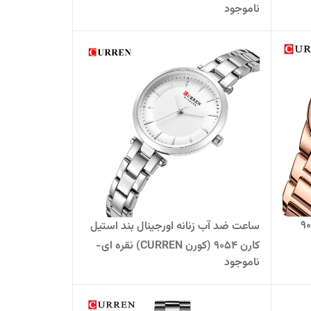
ناموجود
کلاسیک کارن 9091
ساعت ضد آب زنانه اورجینال بند استیل
کارن 9054 (کورن CURREN) نقره ای-
ناموجود
سفید