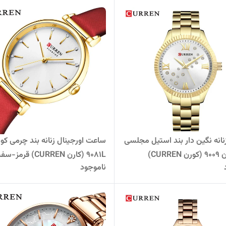
انه نگین دار بند استیل مجلسی
ساعت اورجینال زنانه بند چرمی کو
برند کارن 9009 (کورن CURREN)
9081L (کارن CURREN) قرمز-سفید
ناموجود
سفید