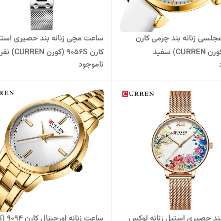
لسی زنانه بند چرمی کارن
ساعت مچی زنانه بند حصیری است
کارن 9056S (کورن CURREN) نقره ای
ناموجود
د حصیری استیل زنانه لوکس
ساعت زنانه او