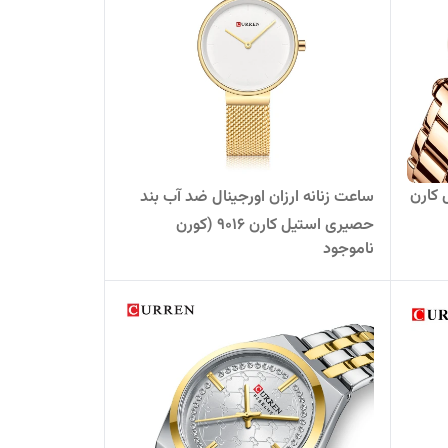
 کارن
ساعت زنانه ارزان اورجینال ضد آب بند
حصیری استیل کارن 9016 (کورن
ناموجود
CURREN) طلایی-سفید