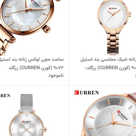
انه شیک مجلسی بند استیل
ساعت مچی لوکس زنانه بند استیل
کارن 9015 (کورن CURREN) رزگلد-
9072 (کورن CURREN) رزگلد
ناموجود