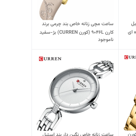
یل
ساعت مچی زنانه خاص بند چرمی برند
کارن 9046L (کورن CURREN) بژ-سفید
ناموجود
رجینال کارن 9094 (کورن
ساعت زنانه خاص نگین دار بند استیل