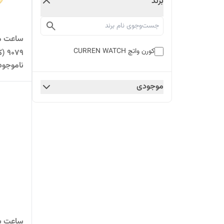
برند
ساعت مج
کورن واتچ CURREN WATCH
9079 (کورن CURREN) سفید
ناموجود
موجودی
ساعت بن