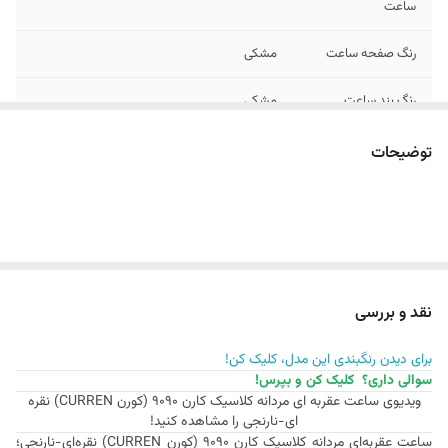
ساعت
رنگ صفحه ساعت
مشکی
رنگ بند ساعت
مشکی
رنگ بدنه / قاب
رزگلد
توضیحات
ساعت
فرم بدنه / قاب
گرد
ساعت
فرم ایندکس ها /
یونانی
اعداد ساعت
نقد و بررسی
عرض بند ساعت
22 میلی متر
برای دیدن رنگبندی این مدل، کلیک کن!
سوالی داری؟ کلیک کن و بپرس!
ویدیوی ساعت عقربه ای مردانه کلاسیک کارن 9090 (کورن CURREN) نقره
نوع قفل ساعت
کلیپسی دوطرفه
ای-نارنجی را مشاهده کنید!
ساعت عقربه‌ای مردانه کلاسیک کارن 9090 (کورن CURREN) نقره‌ای-نارنجی؛