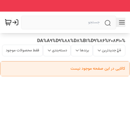
%DA%A9%D9%88%D8%B1%D9%86%208410
جدیدترین
برندها
دسته‌بندی
فقط محصولات موجود
کالایی در این صفحه موجود نیست