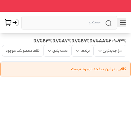
%D8%B3%D8%A7%D8%B9%D8%AA%209094
جدیدترین
برندها
دسته‌بندی
فقط محصولات موجود
کالایی در این صفحه موجود نیست