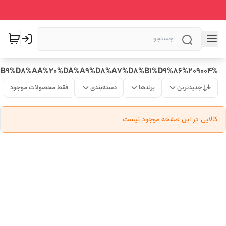
%D8%B3%D8%A7%D8%B9%D8%AA%20%DA%A9%D8%A7%D8%B1%D9%86%209004
جدیدترین
برندها
دسته‌بندی
فقط محصولات موجود
کالایی در این صفحه موجود نیست