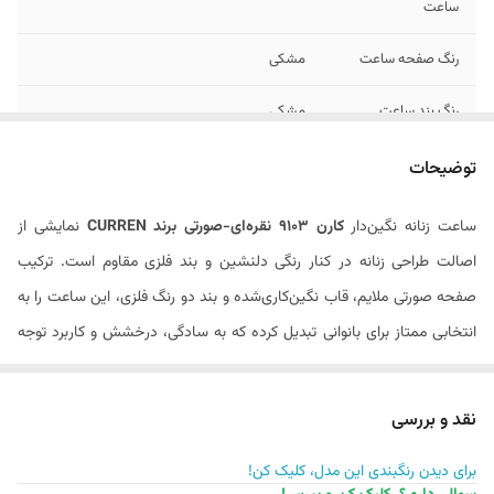
ساعت
رنگ صفحه ساعت
مشکی
رنگ بند ساعت
مشکی
رنگ بدنه / قاب
رزگلد
توضیحات
ساعت
ساعت زنانه نگین‌دار
کارن 9103 نقره‌ای-صورتی برند CURREN
نمایشی از
فرم بدنه / قاب
گرد
اصالت طراحی زنانه در کنار رنگی دلنشین و بند فلزی مقاوم است. ترکیب
ساعت
صفحه صورتی ملایم، قاب نگین‌کاری‌شده و بند دو رنگ فلزی، این ساعت را به
جنسیت
زنانه
انتخابی ممتاز برای بانوانی تبدیل کرده که به سادگی، درخشش و کاربرد توجه
دارند.
فرم ایندکس ها /
یونانی
اعداد ساعت
مشخصات فنی ساعت زنانه کارن 9103 نقره‌ای-صورتی بند فلزی
نقد و بررسی
در ساختار ساعت نگین‌دار
کارن 9103 نقره‌ای-صورتی بند کرکره‌ای فلزی
،
عرض بند ساعت
22 میلی متر
برای دیدن رنگبندی این مدل، کلیک کن!
تناسب اجزا و متریال بادوام باعث شده تا این مدل برای استفاده روزمره و