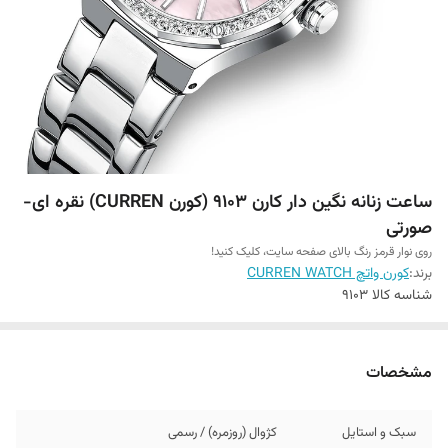
ساعت زنانه نگین دار کارن 9103 (کورن CURREN) نقره ای-
صورتی
روی نوار قرمز رنگ بالای صفحه سایت، کلیک کنید!
برند:
کورن واتچ CURREN WATCH
شناسه کالا
9103
مشخصات
سبک و استایل
کژوال (روزمره) / رسمی