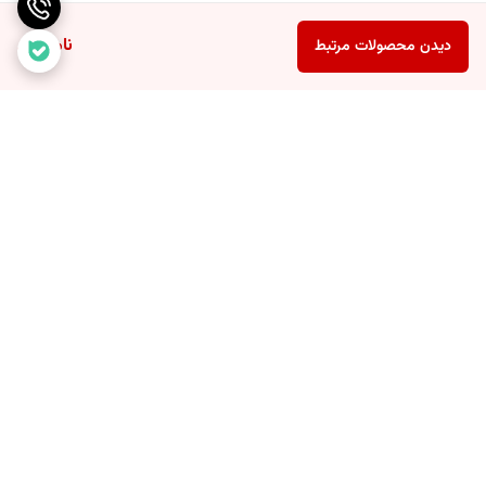
ثبت آسان سفارش بدون نیاز به تماس یا هماهنگی قبلی
ناموجود
دیدن محصولات مرتبط
سابقه قابل‌اعتماد در فروش ساعت‌های زنانه با پشتیبانی فعال
مزایای خرید ساعت زنانه کارن 9103 نقره‌ای-صورتی از مونوبُن گالری
با ثبت سفارش مدل
کارن 9103 نقره‌ای-صورتی بند فلزی نگین‌دار
از سایت
مونوبُن گالری از این مزایا بهره‌مند می‌شوید:
دریافت پایین‌ترین قیمت واقعی در کشور بدون واسطه یا تخفیف‌سازی
تبلیغاتی
پرداخت هزینه سفارش فقط پس از دریافت محصول در محل موردنظر
برگشت به بالا
مشتری
اطمینان از تطابق کامل موجودی و قیمت‌های سایت با وضعیت انبار
فروشگاه
ثبت سریع سفارش از طریق سایت بدون تماس یا هماهنگی تلفنی
ارسال پیامک مرحله‌ای شامل ثبت، تایید، ارسال و تحویل نهایی محصول
پُست اکسپرس
پشتیبانی 7 روزه
تحویل محصول از طریق پست پیشتاز سریع و ایمن در سراسر کشور