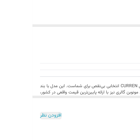
اگر به‌دنبال یک ساعت مچی مردانه با طراحی خاص، کیفیت ساخت بالا و قیمت مناسب هستید، ساعت مچی مردانه کارن 8460 مشکی-مشکی CURREN انتخابی بی‌نقص برای شماست. این مدل با بند
بن گالری نیز با ارائه پایین‌ترین قیمت واقعی در کشور،
افزودن نظر