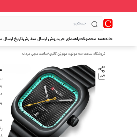
خانه
همه محصولات
راهنمای خرید
روش ارسال سفارش
تاریخ ارسال 
فروشگاه ساعت سه موتوره مونوبُن گالری
/
ساعت مچی مردانه
سا
رو
بر
دس
بر
س
ر
فر