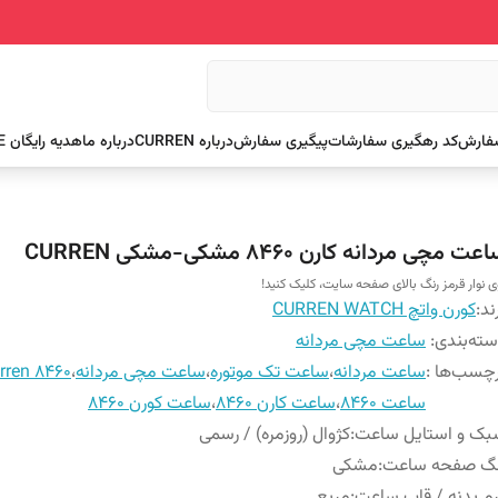
سفارش
کد رهگیری سفارشات
پیگیری سفارش
درباره CURREN
درباره ما
هدیه رایگان FREE
عت مچی مردانه کارن 8460 مشکی-مشکی CURREN
ی نوار قرمز رنگ بالای صفحه سایت، کلیک کنید!
ند:
کورن واتچ CURREN WATCH
ته‌بندی
:
ساعت مچی مردانه
چسب‌ها :
ساعت مردانه
،
ساعت تک موتوره
،
ساعت مچی مردانه
،
rren 8460
ساعت 8460
،
ساعت کارن 8460
،
ساعت کورن 8460
بک و استایل ساعت
:
کژوال (روزمره) / رسمی
نگ صفحه ساعت
:
مشکی
م بدنه / قاب ساعت
:
مربع