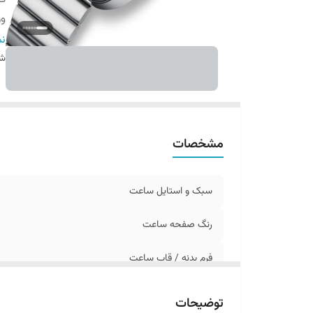
و
ع
نم
ق
شن
ف
ن
طو
تا
مشخصات
رن
ضخ
سبک و استایل ساعت
اص
ای
رنگ صفحه ساعت
فر
فر
فرم بدنه / قاب ساعت
رن
وزن ساعت
رو
توضیحات
نمای