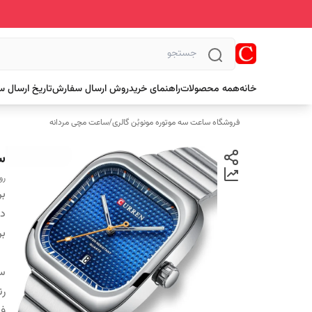
خانه
همه محصولات
راهنمای خرید
روش ارسال سفارش
تاریخ ارسال 
فروشگاه ساعت سه موتوره مونوبُن گالری
/
ساعت مچی مردانه
سا
رو
بر
دس
بر
س
ر
فر