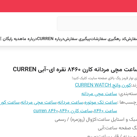
سفارش
کد رهگیری سفارشات
پیگیری سفارش
درباره CURREN
درباره ما
هدیه رایگان FREE
عت مچی مردانه کارن 8460 نقره ای-آبی CURREN
ی نوار قرمز رنگ بالای صفحه سایت، کلیک کنید!
ند:
کورن واتچ CURREN WATCH
ته‌بندی
:
ساعت مچی مردانه
چسب‌ها :
ساعت تک موتوره
،
ساعت مردانه
،
ساعت مچی مردانه
،
ساعت کورن 60
ساعت 8460
،
ساعت کارن 8460
،
curren 8460
بک و استایل ساعت
:
کژوال (روزمره) / رسمی
نگ صفحه ساعت
:
آبی
م بدنه / قاب ساعت
:
مربع