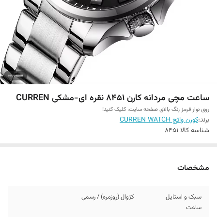
ساعت مچی مردانه کارن 8451 نقره ای-مشکی CURREN
روی نوار قرمز رنگ بالای صفحه سایت، کلیک کنید!
برند:
کورن واتچ CURREN WATCH
شناسه کالا
8451
مشخصات
سبک و استایل
کژوال (روزمره) / رسمی
ساعت