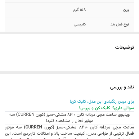
وزن
158 گرم
نوع قفل بند
کلیپسی
طول بند
24 سانتی متر
توضیحات
قطر صفحه
48 میلیمتر
ویژگی های تخصصی
روز شمار (تاریخ شمار)
ضخامت قاب
14 میلیمتر
نقد و بررسی
عرض بند
24 میلیمتر
برای دیدن رنگبندی این مدل، کلیک کن!
سوالی داری؟ کلیک کن و بپرس!
اصالت کالا
اصل
ویدیوی ساعت مچی مردانه کارن 8410 مشکی-سبز (کورن CURREN) سه
موتور فعال را مشاهده کنید!
منبع انرژی
باتری
ساعت مچی مردانه کارن 8410 مشکی-سبز (کورن CURREN) سه موتور
فعال
ترکیبی از طراحی مدرن، کیفیت ساخت بالا و امکانات کاربردی است. این