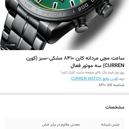
ساعت مچی مردانه کارن 8410 مشکی-سبز (کورن
CURREN) سه موتور فعال
روی نوار قرمز رنگ بالای صفحه سایت، کلیک کنید!
برند:
کورن واتچ CURREN WATCH
شناسه کالا
8410
مشخصات
جنس شیشه
معدنی مقاوم در برابر خش