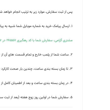
پس از ثبت سفارش، موارد زیر به ترتیب انجام خواهد شد
1. ارسال پیامک خرید به شماره موبایل شما شبیه به پیامک زیر:
مشتری گرامی، سفارش شما با کد رهگیری 191557 در monobon.ir ثبت شد.
2. ساعت شما از پلمب خارج و تمام قسمت های آن از نظر ظاهری مورد بررسی قرار می گیرد و زمان و تاریخ آن، تنظیم می گردد (ساعت روشن می شود)
3. تا زمان بسته بندی ساعت، چندین بار صحت کارکرد ساعت مورد بررسی قرار می گیرد.
4. در زمان بسته بندی ساعت و بعد از اطمینان کامل از صحت کارکرد آن، سفارش شما تأیید و پیامک تأیید سفارش برای شما ارسال می شود.
5. سفارش شما در اولین روز زوج هفته (بعد از ثبت سفارش) تحویل پُست شده و کد رهگیری مرسوله پُستی به شماره موبایل شما پیامک می گردد.