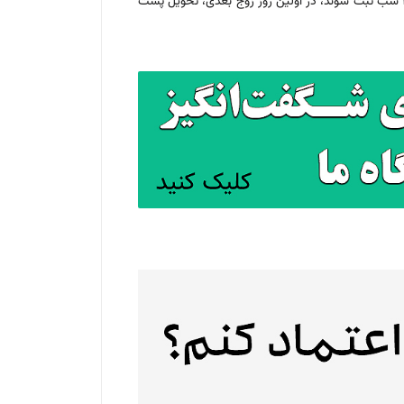
؛ ما در روزهای زوج هفته یعنی شنبه، دوشنبه و چهارشنبه سفارشات را تحویل پُست می دهیم و سفارشاتی که تا ساعت 12 شب ثبت شوند، در اولین روز زوج بعدی، تحویل پُست