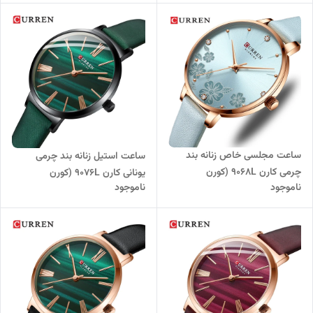
ساعت مجلسی خاص زنانه بند
ساعت استیل زنانه بند چرمی
چرمی کارن 9068L (کورن
یونانی کارن 9076L (کورن
ناموجود
ناموجود
CURREN) آبی آسمانی
CURREN) سبز