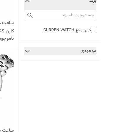
برند
ساعت مچ
کورن واتچ CURREN WATCH
ناموجود
سفید
موجودی
ساعت مچ