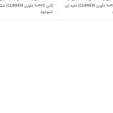
کارن 9046S (کورن CURREN) نقره ای-
کارن 9046S (کورن CURREN) مشکی
ناموجود