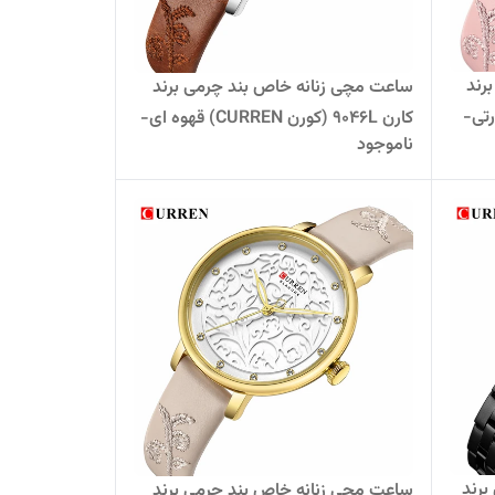
رند
ساعت مچی زنانه خاص بند چرمی برند
CURREN) صورتی-
کارن 9046L (کورن CURREN) قهوه ای-
ناموجود
سفید
برند
ساعت مچی زنانه خاص بند چرمی برند