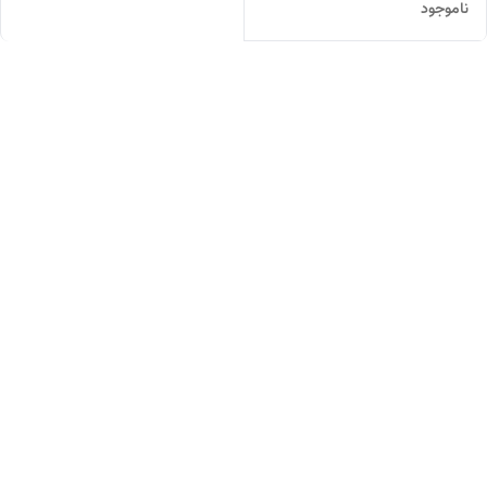
ناموجود
CURREN) رزگلد