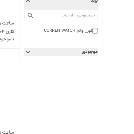
برند
ساعت زن
کورن واتچ CURREN WATCH
کارن 9004 (کورن CURREN) طلایی
ناموجود
موجودی
ساعت زن