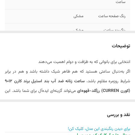
ساعت
رنگ صفحه ساعت
مشکی
رنگ بند ساعت
مشکی
رنگ بدنه / قاب
رزگلد
توضیحات
ساعت
انتخابی برای بانوانی که به ظرافت و دوام اهمیت می‌دهند
فرم بدنه / قاب
گرد
اگر به‌دنبال ساعتی هستید که هم ظاهر شیک داشته باشد و هم در برابر
ساعت
شرایط روزمره مقاوم باشد،
ساعت زنانه ضد آب بند استیل برند کارن 9012
جنسیت
زنانه
(کورن CURREN) رزگلد-قهوه‌ای
می‌تواند گزینه‌ای ایده‌آل برای شما باشد. این
فرم ایندکس ها /
یونانی
مدل با طراحی کلاسیک، رنگ‌بندی خاص و قابلیت ضد آب، ترکیبی از زیبایی و
اعداد ساعت
عملکرد را ارائه می‌دهد.
نقد و بررسی
عرض بند ساعت
22 میلی متر
برای دیدن رنگبندی این مدل، کلیک کن!
مشخصات فنی، ویژگی‌ها و امکانات