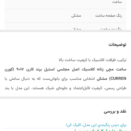
ساعت
رنگ صفحه ساعت
مشکی
رنگ بند ساعت
مشکی
رنگ بدنه / قاب
رزگلد
توضیحات
ساعت
ترکیب ظرافت کلاسیک با کیفیت ساخت بالا
فرم بدنه / قاب
گرد
ساعت مچی زنانه کلاسیک اصل مجلسی استیل برند کارن 9017 (کورن
ساعت
CURREN) مشکی
انتخابی مناسب برای بانوانی‌ست که به دنبال ساعتی با
جنسیت
زنانه
طراحی رسمی، کیفیت قابل‌اعتماد و جلوه‌ای شیک هستند. این مدل با بند
فرم ایندکس ها /
یونانی
استیل مشکی، صفحه مینیمال و قاب فلزی براق، مناسب استفاده روزمره،
اعداد ساعت
محیط‌های کاری و مجالس رسمی است.
نقد و بررسی
عرض بند ساعت
22 میلی متر
برای دیدن رنگبندی این مدل، کلیک کن!
مشخصات فنی، ویژگی‌ها و امکانات ساعت