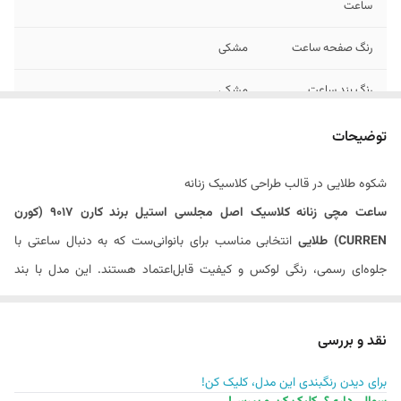
ساعت
رنگ صفحه ساعت
مشکی
رنگ بند ساعت
مشکی
رنگ بدنه / قاب
رزگلد
توضیحات
ساعت
شکوه طلایی در قالب طراحی کلاسیک زنانه
فرم بدنه / قاب
گرد
ساعت مچی زنانه کلاسیک اصل مجلسی استیل برند کارن 9017 (کورن
ساعت
CURREN) طلایی
انتخابی مناسب برای بانوانی‌ست که به دنبال ساعتی با
جنسیت
زنانه
جلوه‌ای رسمی، رنگی لوکس و کیفیت قابل‌اعتماد هستند. این مدل با بند
فرم ایندکس ها /
یونانی
استیل طلایی، صفحه مینیمال و قاب فلزی براق، مناسب استفاده روزمره،
اعداد ساعت
محیط‌های کاری و مجالس رسمی است.
نقد و بررسی
عرض بند ساعت
22 میلی متر
برای دیدن رنگبندی این مدل، کلیک کن!
مشخصات فنی، ویژگی‌ها و امکانات ساعت