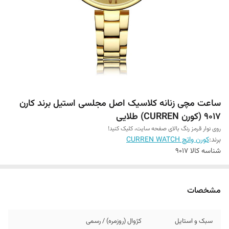
ساعت مچی زنانه کلاسیک اصل مجلسی استیل برند کارن
9017 (کورن CURREN) طلایی
روی نوار قرمز رنگ بالای صفحه سایت، کلیک کنید!
برند:
کورن واتچ CURREN WATCH
شناسه کالا
9017
مشخصات
سبک و استایل
کژوال (روزمره) / رسمی