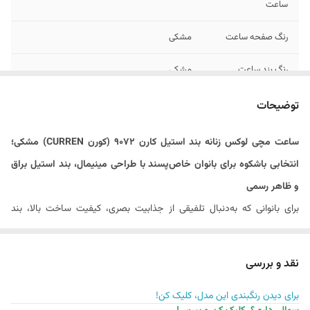
ساعت
رنگ صفحه ساعت
مشکی
رنگ بند ساعت
مشکی
رنگ بدنه / قاب
رزگلد
توضیحات
ساعت
ساعت مچی لوکس زنانه بند استیل کارن 9072 (کورن CURREN) مشکی؛
فرم بدنه / قاب
گرد
انتخابی باشکوه برای بانوان خاص‌پسند با طراحی مینیمال، بند استیل براق
ساعت
و ظاهر رسمی
جنسیت
زنانه
برای بانوانی که به‌دنبال تلفیقی از جذابیت بصری، کیفیت ساخت بالا، بند
فرم ایندکس ها /
یونانی
استیل مقاوم و طراحی رسمی هستند،
ساعت مچی لوکس زنانه بند استیل
اعداد ساعت
کارن 9072 (کورن CURREN) مشکی
گزینه‌ای خاص، محبوب و کاربردی
نقد و بررسی
محسوب می‌شود. این ساعت برای استفاده روزمره، محیط‌های کاری، مراسم
عرض بند ساعت
22 میلی متر
برای دیدن رنگبندی این مدل، کلیک کن!
رسمی و پوشش‌های مجلسی انتخابی ایده‌آل است.