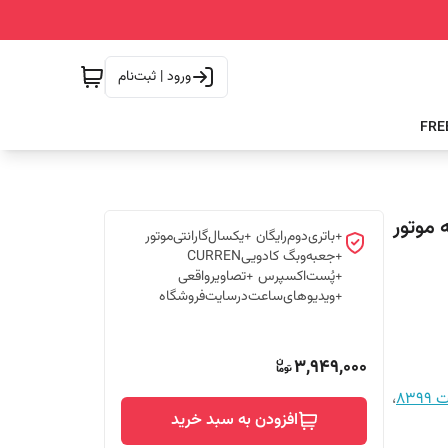
ورود | ثبت‌نام
کارن 8399 مشکی-طلایی CURREN سه موتور
+باتری‌دوم‌رایگان +یکسال‌گارانتی‌موتور
+جعبه‌وبگ کادوییCURREN
+پُست‌اکسپرس +تصاویرواقعی
+ویدیوهای‌ساعت‌درسایت‌فروشگاه
3,949,000
839
،
افزودن به سبد خرید