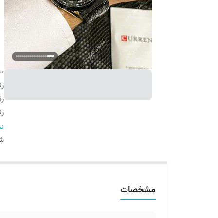
س
رن
ر
رن
و
نم
فر
شن
ای
ق
نو
مشخصات
ضخ
ج