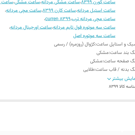
ساعت کورن 8399
،
ساعت مشکی مردانه
،
ساعت مشکی
،
ساعت ط
ساعت استیل مردانه
،
ساعت کارن 8399
،
ساعت مچی مردانه
،
ساعت مچی مردانه ترب
،
curren 8399
،
ساعت سه موتوره فول تایم مردانه
،
ساعت اورجینال مردانه
،
ساعت سه موتوره اصل
بک و استایل ساعت
:
کژوال (روزمره) / رسمی
گ بند ساعت
:
مشکی
نگ صفحه ساعت
:
مشکی
گ بدنه / قاب ساعت
:
طلایی
زن ساعت
:
150 گرم
ایش بیشتر
م ایندکس ها / اعداد ساعت
:
خطی
اسه کالا
8399
ندکس ها / اعداد شب نما
:
-
طر صفحه ساعت
:
48 میلی متر
ع موتور ساعت
:
سه موتوره (کرنوگراف)
امت بدنه / قاب ساعت
:
13 میلی متر
نس شیشه ساعت
:
معدنی مقاوم در برابر خش